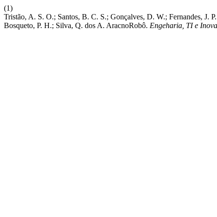
(1)
Tristão, A. S. O.; Santos, B. C. S.; Gonçalves, D. W.; Fernandes, J. P.
Bosqueto, P. H.; Silva, Q. dos A. AracnoRobô.
Engeharia, TI e Inov