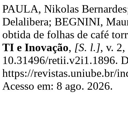
PAULA, Nikolas Bernardes
Delalibera; BEGNINI, Mauro
obtida de folhas de café tor
TI e Inovação
,
[S. l.]
, v. 2
10.31496/retii.v2i1.1896. 
https://revistas.uniube.br/i
Acesso em: 8 ago. 2026.