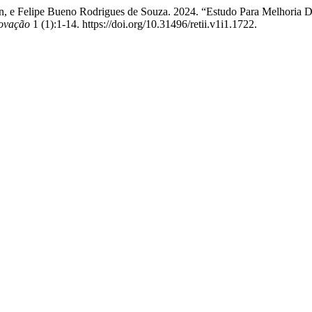
n, e Felipe Bueno Rodrigues de Souza. 2024. “Estudo Para Melhoria
novação
1 (1):1-14. https://doi.org/10.31496/retii.v1i1.1722.