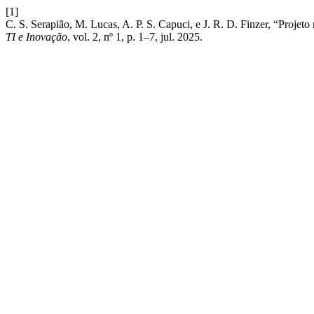
[1]
C. S. Serapião, M. Lucas, A. P. S. Capuci, e J. R. D. Finzer, “Projeto
TI e Inovação
, vol. 2, nº 1, p. 1–7, jul. 2025.