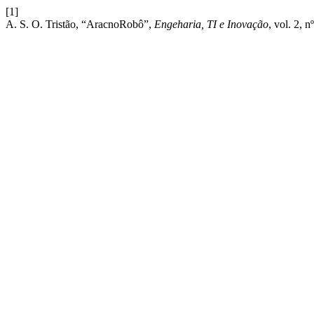
[1]
A. S. O. Tristão, “AracnoRobô”,
Engeharia, TI e Inovação
, vol. 2, n