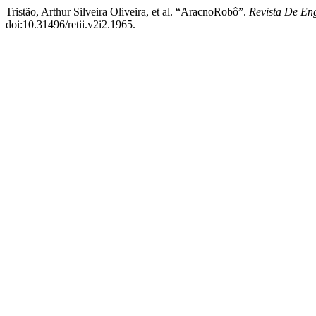
Tristão, Arthur Silveira Oliveira, et al. “AracnoRobô”.
Revista De En
doi:10.31496/retii.v2i2.1965.