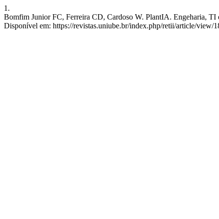
1.
Bomfim Junior FC, Ferreira CD, Cardoso W. PlantIA. Engeharia, TI e I
Disponível em: https://revistas.uniube.br/index.php/retii/article/view/