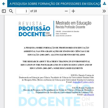
A PESQUISA SOBRE FORMAÇÃO DE PROFESSORES EM EDUCAÇÃO AMBIENTAL NAS PÓS-GRADUAÇÕES DE ENSINO DE CIÊNCIAS E DE EDUCAÇÃO (2003-2007): ALGUNS ELEMENTOS REVELADOS