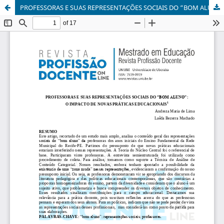
PROFESSORAS E SUAS REPRESENTAÇÕES SOCIAIS DO “BOM ALUNO”: O IMPACTO DE NOVAS PRÁTICAS EDUCACIONAIS¹