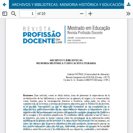
ARCHIVOS Y BIBLIOTECAS: MEMORIA HISTÓRICA Y EDUCACIÓN LITERARIA