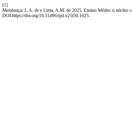
[1]
Mendonça, L.A. de e Lima, A.M. de 2025. Ensino Médio: o núcleo cent
DOI:https://doi.org/10.31496/rpd.v25i50.1625.