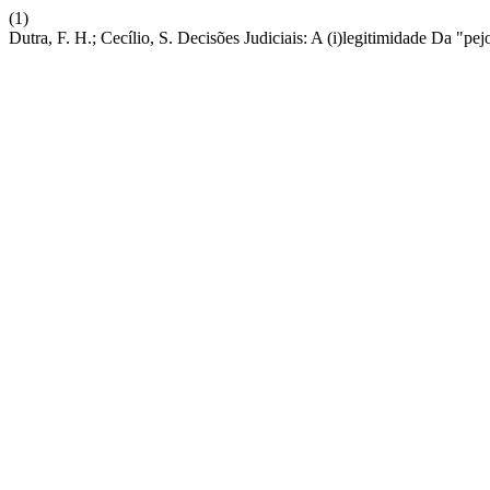
(1)
Dutra, F. H.; Cecílio, S. Decisões Judiciais: A (i)legitimidade Da "pe