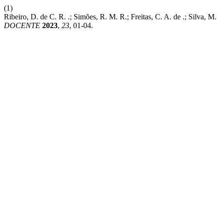
(1)
Ribeiro, D. de C. R. .; Simões, R. M. R.; Freitas, C. A. de .; Silva,
DOCENTE
2023
,
23
, 01-04.