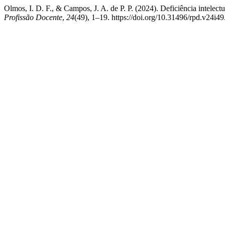
Olmos, I. D. F., & Campos, J. A. de P. P. (2024). Deficiência intelect
Profissão Docente
,
24
(49), 1–19. https://doi.org/10.31496/rpd.v24i4