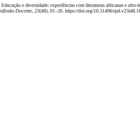
. Educação e diversidade: experiências com literaturas africanas e afro
rofissão Docente
,
23
(48), 01–26. https://doi.org/10.31496/rpd.v23i48.