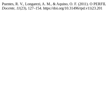
Puentes, R. V., Longarezi, A. M., & Aquino, O. F. (20
Docente
,
11
(23), 127–154. https://doi.org/10.31496/rpd.v11i23.201