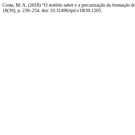
Costa, M. A. (2018) “O notório saber e a precarização da formação d
18(39), p. 239–254. doi: 10.31496/rpd.v18i39.1205.