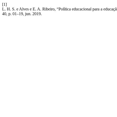
[1]
L. H. S. e Alves e E. A. Ribeiro, “Política educacional para a educa
40, p. 01–19, jun. 2019.