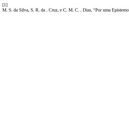
[1]
M. S. da Silva, S. R. da . Cruz, e C. M. C. . Dias, “Por uma Episte