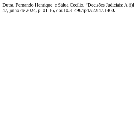
Dutra, Fernando Henrique, e Sálua Cecílio. “Decisões Judiciais: A (i
47, julho de 2024, p. 01-16, doi:10.31496/rpd.v22i47.1460.