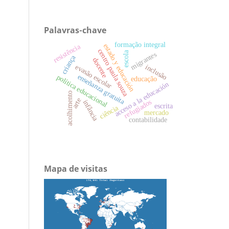
Palavras-chave
formação integral
resistência
estado y educación
centro paula souza
escola
migrantes
criança
docente
inclusão
evasão escolar
enseñanza gratuita
política educacional
educação
acceso a la educación
acolhimento
arte
refugiados
infância
escrita
ciência
mercado
contabilidade
Mapa de visitas