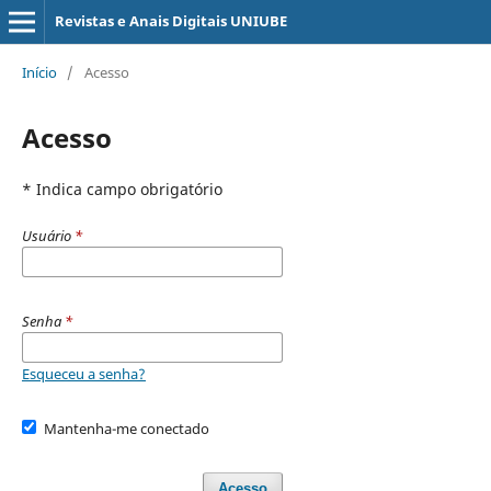
Revistas e Anais Digitais UNIUBE
Início
/
Acesso
Acesso
* Indica campo obrigatório
Usuário
*
Senha
*
Esqueceu a senha?
Mantenha-me conectado
Acesso