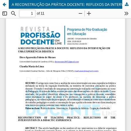
A RECONSTRUÇÃO DA PRÁTICA DOCENTE: REFLEXOS DA INTERVENCAO EM UMA EXPERIÊNCIA DIDÁTICA