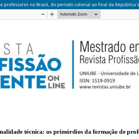
 professores no Brasil, do período colonial ao final da República 