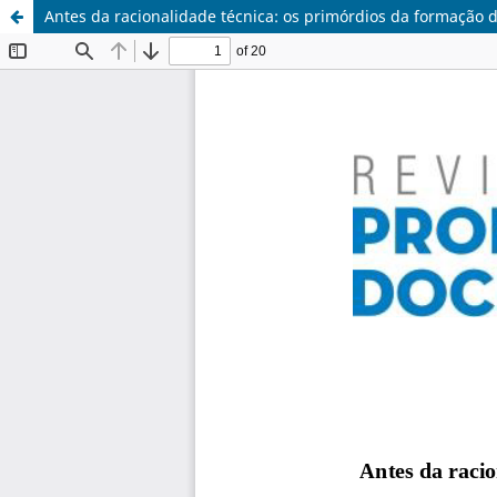
Antes da racionalidade técnica: os primórdios da formação de