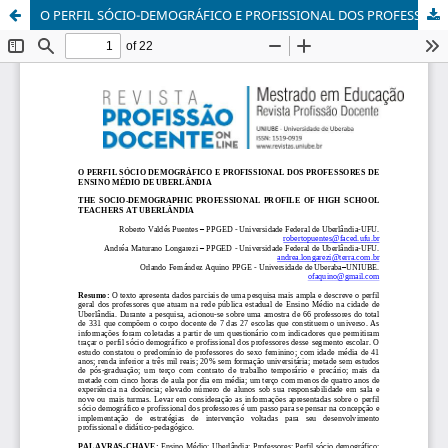
O PERFIL SÓCIO-DEMOGRÁFICO E PROFISSIONAL DOS PROFESSORES DE ENSINO MÉDIO DE UBERLÂNDIA