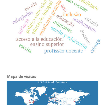
contabilidade
evasão escolar
política educacional
enseñanza gratuita
educação integral
escola
arte
refugiados
inclusão
educação
ciência
acolhimento
infância
migrantes
estado y educación
docente
acceso a la educación
criança
ensino superior
escrita
profissão docente
Mapa de visitas