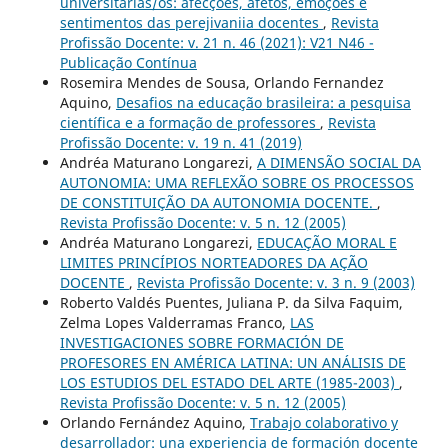
universitárias/os: afecções, afetos, emoções e
sentimentos das perejivaniia docentes
,
Revista
Profissão Docente: v. 21 n. 46 (2021): V21 N46 -
Publicação Contínua
Rosemira Mendes de Sousa, Orlando Fernandez
Aquino,
Desafios na educação brasileira: a pesquisa
científica e a formação de professores
,
Revista
Profissão Docente: v. 19 n. 41 (2019)
Andréa Maturano Longarezi,
A DIMENSÃO SOCIAL DA
AUTONOMIA: UMA REFLEXÃO SOBRE OS PROCESSOS
DE CONSTITUIÇÃO DA AUTONOMIA DOCENTE.
,
Revista Profissão Docente: v. 5 n. 12 (2005)
Andréa Maturano Longarezi,
EDUCAÇÃO MORAL E
LIMITES PRINCÍPIOS NORTEADORES DA AÇÃO
DOCENTE
,
Revista Profissão Docente: v. 3 n. 9 (2003)
Roberto Valdés Puentes, Juliana P. da Silva Faquim,
Zelma Lopes Valderramas Franco,
LAS
INVESTIGACIONES SOBRE FORMACIÓN DE
PROFESORES EN AMÉRICA LATINA: UN ANÁLISIS DE
LOS ESTUDIOS DEL ESTADO DEL ARTE (1985-2003)
,
Revista Profissão Docente: v. 5 n. 12 (2005)
Orlando Fernández Aquino,
Trabajo colaborativo y
desarrollador: una experiencia de formación docente