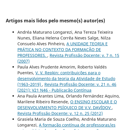
Artigos mais lidos pelo mesmo(s) autor(es)
Andréa Maturano Longarezi, Ana Tereza Teixeira
Nunes, Eliana Helena Corrêa Neves Salge, Nilza
Consuelo Alves Pinheiro,
A UNIDADE TEORIA E
PRÁTICA NO CONTEXTO DA FORMAÇÃO DE
PROFESSORES.
,
Revista Profissão Docente: v. 7 n. 15
(2007)
Paula Alves Prudente Amorim, Roberto Valdés
Puentes,
V. V. Repkin: contribuições para o
desenvolvimento da teoria da Atividade de Estudo
(1963–2019)
,
Revista Profissão Docente: v. 21 n. 46
(2021): V21 N46 - Publicação Contínua
Ana Paula Arantes Lima, Orlando Fernández Aquino,
Marilene Ribeiro Resende,
O ENSINO ESCOLAR E O
DESENVOLVIMENTO PSÍQUICO DE V.V. DAVÍDOV
,
Revista Profissão Docente: v. 12 n. 25 (2012)
Grasiela Maria de Souza Coelho, Andréa Maturano
Longarezi,
A formação contínua de professoras/es