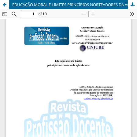
EDUCAÇÃO MORAL E LIMITES PRINCÍPIOS NORTEADORES DA AÇÃO DOCENTE