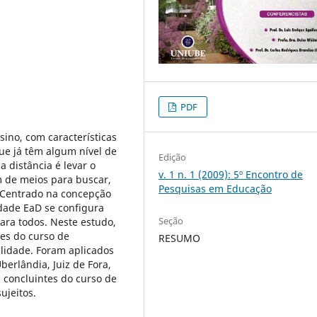
PDF
ino, com características
ue já têm algum nível de
Edição
 distância é levar o
v. 1 n. 1 (2009): 5º Encontro de
m de meios para buscar,
Pesquisas em Educação
. Centrado na concepção
dade EaD se configura
Seção
ara todos. Neste estudo,
tes do curso de
RESUMO
lidade. Foram aplicados
erlândia, Juiz de Fora,
s concluintes do curso de
ujeitos.