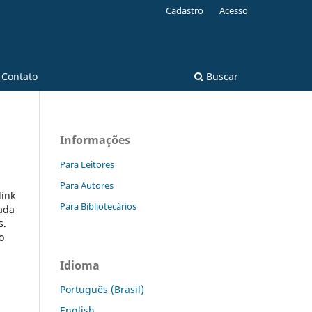
Cadastro
Acesso
Contato
Buscar
Informações
Para Leitores
Para Autores
link
Para Bibliotecários
cada
s.
o
Idioma
Português (Brasil)
English