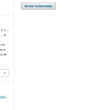
Enviar Submissão
C. S. .,
 ., &
e
o de
ativo
sta De
nua -