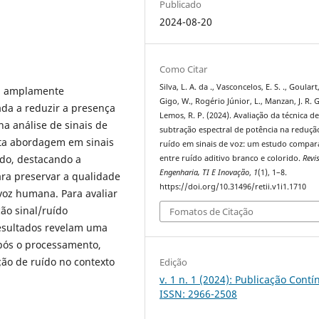
Publicado
2024-08-20
Como Citar
Silva, L. A. da ., Vasconcelos, E. S. ., Goulart, 
ca amplamente
Gigo, W., Rogério Júnior, L., Manzan, J. R. G.
da a reduzir a presença
Lemos, R. P. (2024). Avaliação da técnica d
na análise de sinais de
subtração espectral de potência na reduçã
sta abordagem em sinais
ruído em sinais de voz: um estudo compar
ido, destacando a
entre ruído aditivo branco e colorido.
Revi
Engenharia, TI E Inovação
,
1
(1), 1–8.
ra preservar a qualidade
https://doi.org/10.31496/retii.v1i1.1710
voz humana. Para avaliar
ão sinal/ruído
Fomatos de Citação
resultados revelam uma
após o processamento,
ção de ruído no contexto
Edição
v. 1 n. 1 (2024): Publicação Contí
ISSN: 2966-2508