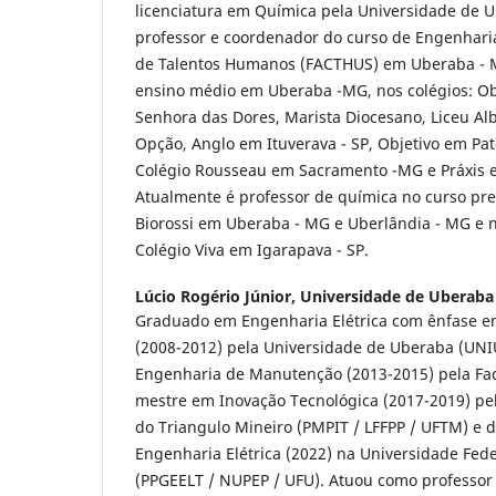
licenciatura em Química pela Universidade de U
professor e coordenador do curso de Engenharia
de Talentos Humanos (FACTHUS) em Uberaba - M
ensino médio em Uberaba -MG, nos colégios: Obj
Senhora das Dores, Marista Diocesano, Liceu Alb
Opção, Anglo em Ituverava - SP, Objetivo em Pa
Colégio Rousseau em Sacramento -MG e Práxis 
Atualmente é professor de química no curso pre
Biorossi em Uberaba - MG e Uberlândia - MG e 
Colégio Viva em Igarapava - SP.
Lúcio Rogério Júnior,
Universidade de Uberaba 
Graduado em Engenharia Elétrica com ênfase e
(2008-2012) pela Universidade de Uberaba (UNI
Engenharia de Manutenção (2013-2015) pela Fac
mestre em Inovação Tecnológica (2017-2019) pe
do Triangulo Mineiro (PMPIT / LFFPP / UFTM) e
Engenharia Elétrica (2022) na Universidade Fed
(PPGEELT / NUPEP / UFU). Atuou como professor