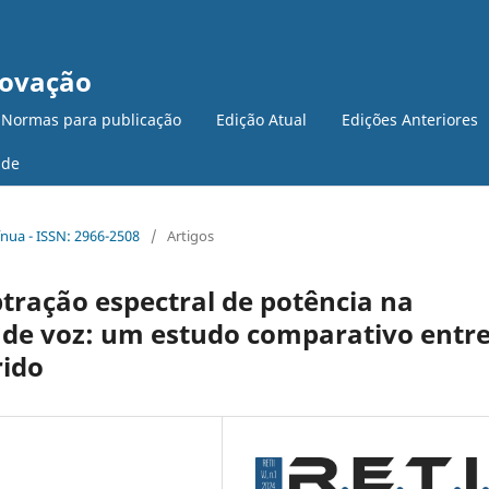
novação
 Normas para publicação
Edição Atual
Edições Anteriores
ade
tínua - ISSN: 2966-2508
/
Artigos
btração espectral de potência na
 de voz: um estudo comparativo entr
rido