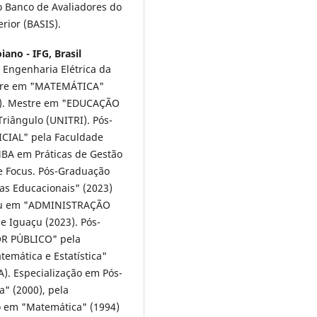
o Banco de Avaliadores do
rior (BASIS).
iano - IFG, Brasil
 Engenharia Elétrica da
stre em "MATEMÁTICA"
FG). Mestre em "EDUCAÇÃO
Triângulo (UNITRI). Pós-
CIAL" pela Faculdade
BA em Práticas de Gestão
e Focus. Pós-Graduação
as Educacionais" (2023)
nsu em "ADMINISTRAÇÃO
 Iguaçu (2023). Pós-
R PÚBLICO" pela
emática e Estatística"
A). Especialização em Pós-
" (2000), pela
o em "Matemática" (1994)