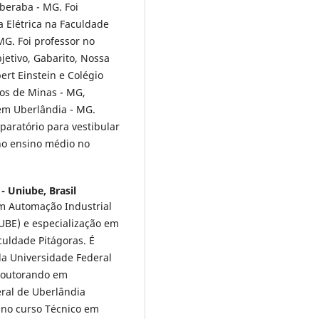
beraba - MG. Foi
 Elétrica na Faculdade
G. Foi professor no
etivo, Gabarito, Nossa
ert Einstein e Colégio
tos de Minas - MG,
em Uberlândia - MG.
paratório para vestibular
no ensino médio no
- Uniube, Brasil
m Automação Industrial
UBE) e especialização em
uldade Pitágoras. É
la Universidade Federal
 doutorando em
eral de Uberlândia
 no curso Técnico em