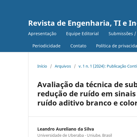
Revista de Engenharia, TI e I
Apresentação
Equipe Editorial
Submissões /
Periodicidade
Contato
Política de privacid
Início
/
Arquivos
/
v. 1 n. 1 (2024): Publicação Con
Avaliação da técnica de su
redução de ruído em sinais
ruído aditivo branco e colo
Leandro Aureliano da Silva
Universidade de Uberaba - Uniube, Brasil