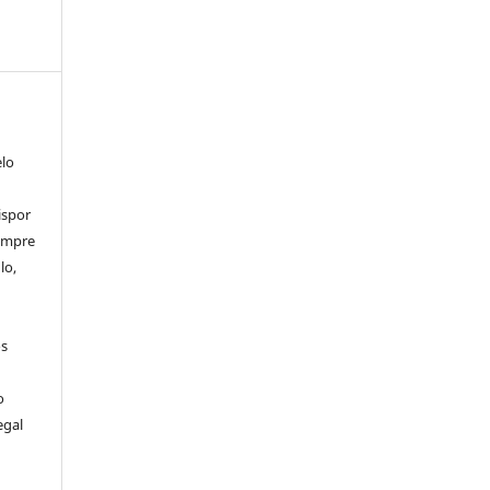
elo
ispor
sempre
lo,
os
o
egal