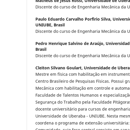
Matheus de Jesus Rossi,
Universidade de Ubera
Discente do curso de Engenharia Mecânica da U
Paulo Eduardo Carvalho Porfirio Silva,
Universi
UNIUBE, Brasil
Discente do curso de Engenharia Mecânica da U
Pedro Henrique Salvino de Araújo,
Universidad
Brasil
Discente do curso de Engenharia Mecânica da U
Cleiton Silvano Goulart,
Universidade de Uberab
Mestre em física com habilitação em instrumenta
Centro Brasileiro de Pesquisas Físicas. Possui
Mecânica com habilitação em controle e automa
Faculdade de Talentos Humanos e especializaç
Segurança do Trabalho pela Faculdade Pitágoras
docente universitário para cursos de engenharia
Universidade de Uberaba - UNIUBE. Nesta mesm
coordena o programa de extensão universitária:
Comunidade, cujo foco central consiste em cap