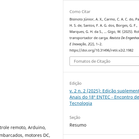
Como Citar
Bisinoto Júnior, A. X., Carmo, C. A. C. do, Pa
H. S. de, Santos, F. A. G. dos, Borges, G. F.,
Marques, G. H. da S., … Gigo, W. (2025). R
transportador de carga.
Revista De Engenhar
E Inovação
,
2
(2), 1–2.
https://doi.org/10.31496/retii.v2i2.1982
Fomatos de Citação
Edição
v. 2 n. 2 (2025): Edição suplement
Anais do 18º ENTEC - Encontro d
Tecnologia
Seção
Resumo
trole remoto, Arduino,
 embarcados, motores DC,