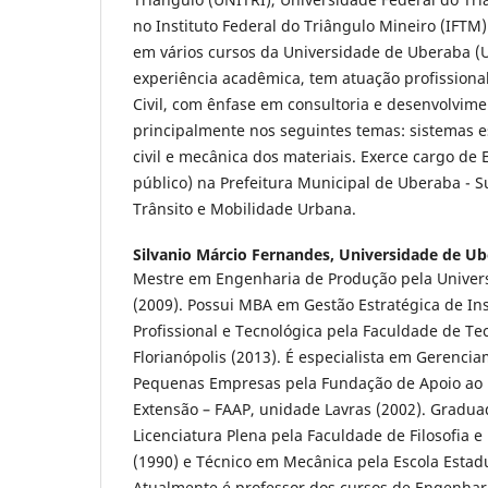
no Instituto Federal do Triângulo Mineiro (IFTM
em vários cursos da Universidade de Uberaba (
experiência acadêmica, tem atuação profissiona
Civil, com ênfase em consultoria e desenvolvime
principalmente nos seguintes temas: sistemas e
civil e mecânica dos materiais. Exerce cargo de
público) na Prefeitura Municipal de Uberaba - 
Trânsito e Mobilidade Urbana.
Silvanio Márcio Fernandes,
Universidade de Ub
Mestre em Engenharia de Produção pela Univers
(2009). Possui MBA em Gestão Estratégica de In
Profissional e Tecnológica pela Faculdade de Te
Florianópolis (2013). É especialista em Gerenci
Pequenas Empresas pela Fundação de Apoio ao 
Extensão – FAAP, unidade Lavras (2002). Gradu
Licenciatura Plena pela Faculdade de Filosofia e 
(1990) e Técnico em Mecânica pela Escola Estadua
Atualmente é professor dos cursos de Engenhar