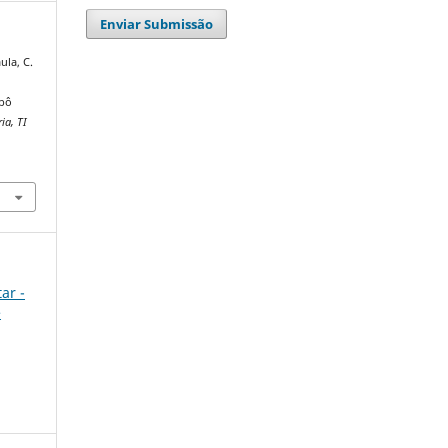
Enviar Submissão
ula, C.
obô
ia, TI
ar -
e