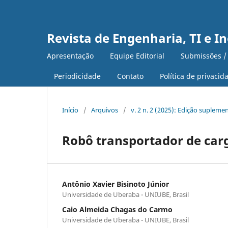
Revista de Engenharia, TI e I
Apresentação
Equipe Editorial
Submissões /
Periodicidade
Contato
Política de privacid
Início
/
Arquivos
/
v. 2 n. 2 (2025): Edição supleme
Robô transportador de car
Antônio Xavier Bisinoto Júnior
Universidade de Uberaba - UNIUBE, Brasil
Caio Almeida Chagas do Carmo
Universidade de Uberaba - UNIUBE, Brasil