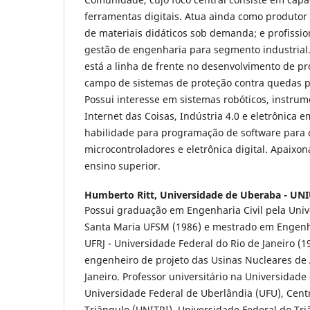
ferramentas digitais. Atua ainda como produtor 
de materiais didáticos sob demanda; e profiss
gestão de engenharia para segmento industrial
está a linha de frente no desenvolvimento de pr
campo de sistemas de proteção contra quedas p
Possui interesse em sistemas robóticos, instrume
Internet das Coisas, Indústria 4.0 e eletrônica
habilidade para programação de software para
microcontroladores e eletrônica digital. Apaixo
ensino superior.
Humberto Ritt,
Universidade de Uberaba - UNIU
Possui graduação em Engenharia Civil pela Univ
Santa Maria UFSM (1986) e mestrado em Engenha
UFRJ - Universidade Federal do Rio de Janeiro (
engenheiro de projeto das Usinas Nucleares de A
Janeiro. Professor universitário na Universidad
Universidade Federal de Uberlândia (UFU), Centr
Triângulo (UNITRI), Universidade Federal do Tr