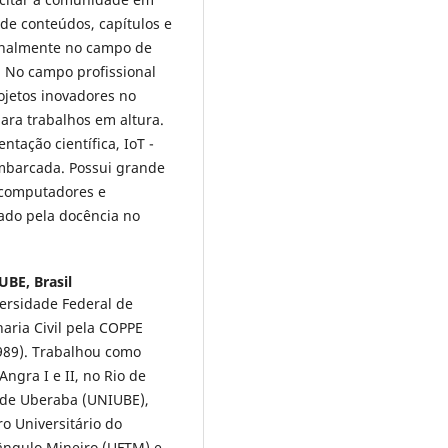
de conteúdos, capítulos e
ionalmente no campo de
. No campo profissional
ojetos inovadores no
ara trabalhos em altura.
ntação científica, IoT -
 embarcada. Possui grande
 computadores e
nado pela docência no
BE, Brasil
ersidade Federal de
ria Civil pela COPPE
1989). Trabalhou como
ngra I e II, no Rio de
e de Uberaba (UNIUBE),
o Universitário do
iângulo Mineiro (UFTM) e