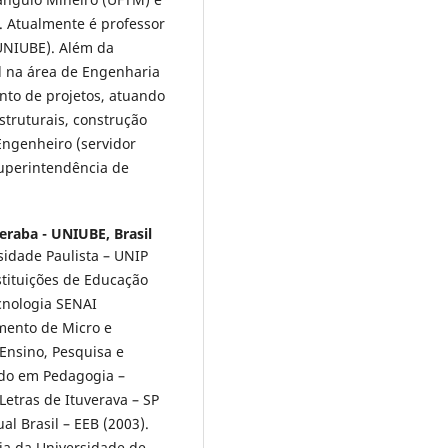
). Atualmente é professor
UNIUBE). Além da
l na área de Engenharia
nto de projetos, atuando
struturais, construção
 Engenheiro (servidor
Superintendência de
eraba - UNIUBE, Brasil
idade Paulista – UNIP
stituições de Educação
cnologia SENAI
amento de Micro e
Ensino, Pesquisa e
ado em Pedagogia –
Letras de Ituverava – SP
l Brasil – EEB (2003).
ia da Universidade de