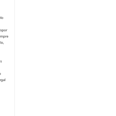
elo
ispor
sempre
lo,
os
o
egal