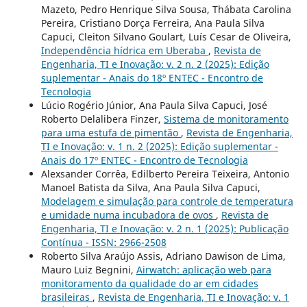
Mazeto, Pedro Henrique Silva Sousa, Thábata Carolina
Pereira, Cristiano Dorça Ferreira, Ana Paula Silva
Capuci, Cleiton Silvano Goulart, Luís Cesar de Oliveira,
Independência hídrica em Uberaba
,
Revista de
Engenharia, TI e Inovação: v. 2 n. 2 (2025): Edição
suplementar - Anais do 18º ENTEC - Encontro de
Tecnologia
Lúcio Rogério Júnior, Ana Paula Silva Capuci, José
Roberto Delalibera Finzer,
Sistema de monitoramento
para uma estufa de pimentão
,
Revista de Engenharia,
TI e Inovação: v. 1 n. 2 (2025): Edição suplementar -
Anais do 17º ENTEC - Encontro de Tecnologia
Alexsander Corrêa, Edilberto Pereira Teixeira, Antonio
Manoel Batista da Silva, Ana Paula Silva Capuci,
Modelagem e simulação para controle de temperatura
e umidade numa incubadora de ovos
,
Revista de
Engenharia, TI e Inovação: v. 2 n. 1 (2025): Publicação
Contínua - ISSN: 2966-2508
Roberto Silva Araújo Assis, Adriano Dawison de Lima,
Mauro Luiz Begnini,
Airwatch: aplicação web para
monitoramento da qualidade do ar em cidades
brasileiras
,
Revista de Engenharia, TI e Inovação: v. 1