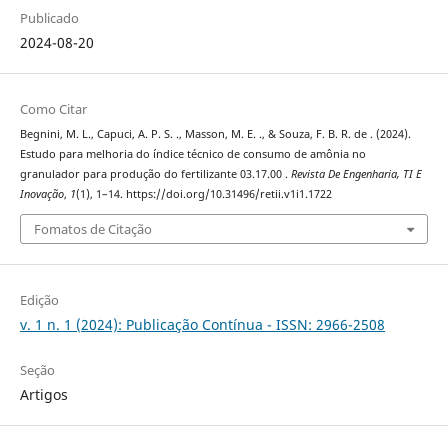
Publicado
2024-08-20
Como Citar
Begnini, M. L., Capuci, A. P. S. ., Masson, M. E. ., & Souza, F. B. R. de . (2024).
Estudo para melhoria do índice técnico de consumo de amônia no
granulador para produção do fertilizante 03.17.00 .
Revista De Engenharia, TI E
Inovação
,
1
(1), 1–14. https://doi.org/10.31496/retii.v1i1.1722
Fomatos de Citação
Edição
v. 1 n. 1 (2024): Publicação Contínua - ISSN: 2966-2508
Seção
Artigos