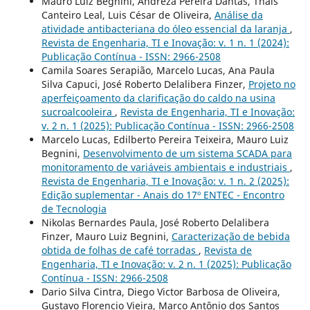
Mauro Luiz Begnini, Andreza Pereira Dantas, Thaís
Canteiro Leal, Luis César de Oliveira,
Análise da
atividade antibacteriana do óleo essencial da laranja
,
Revista de Engenharia, TI e Inovação: v. 1 n. 1 (2024):
Publicação Contínua - ISSN: 2966-2508
Camila Soares Serapião, Marcelo Lucas, Ana Paula
Silva Capuci, José Roberto Delalibera Finzer,
Projeto no
aperfeiçoamento da clarificação do caldo na usina
sucroalcooleira
,
Revista de Engenharia, TI e Inovação:
v. 2 n. 1 (2025): Publicação Contínua - ISSN: 2966-2508
Marcelo Lucas, Edilberto Pereira Teixeira, Mauro Luiz
Begnini,
Desenvolvimento de um sistema SCADA para
monitoramento de variáveis ambientais e industriais
,
Revista de Engenharia, TI e Inovação: v. 1 n. 2 (2025):
Edição suplementar - Anais do 17º ENTEC - Encontro
de Tecnologia
Nikolas Bernardes Paula, José Roberto Delalibera
Finzer, Mauro Luiz Begnini,
Caracterização de bebida
obtida de folhas de café torradas
,
Revista de
Engenharia, TI e Inovação: v. 2 n. 1 (2025): Publicação
Contínua - ISSN: 2966-2508
Dario Silva Cintra, Diego Victor Barbosa de Oliveira,
Gustavo Florencio Vieira, Marco Antônio dos Santos