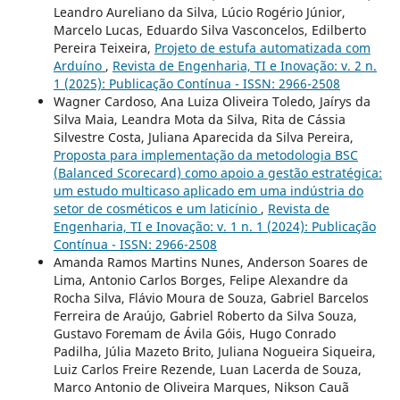
Leandro Aureliano da Silva, Lúcio Rogério Júnior,
Marcelo Lucas, Eduardo Silva Vasconcelos, Edilberto
Pereira Teixeira,
Projeto de estufa automatizada com
Arduíno
,
Revista de Engenharia, TI e Inovação: v. 2 n.
1 (2025): Publicação Contínua - ISSN: 2966-2508
Wagner Cardoso, Ana Luiza Oliveira Toledo, Jaírys da
Silva Maia, Leandra Mota da Silva, Rita de Cássia
Silvestre Costa, Juliana Aparecida da Silva Pereira,
Proposta para implementação da metodologia BSC
(Balanced Scorecard) como apoio a gestão estratégica:
um estudo multicaso aplicado em uma indústria do
setor de cosméticos e um laticínio
,
Revista de
Engenharia, TI e Inovação: v. 1 n. 1 (2024): Publicação
Contínua - ISSN: 2966-2508
Amanda Ramos Martins Nunes, Anderson Soares de
Lima, Antonio Carlos Borges, Felipe Alexandre da
Rocha Silva, Flávio Moura de Souza, Gabriel Barcelos
Ferreira de Araújo, Gabriel Roberto da Silva Souza,
Gustavo Foremam de Ávila Góis, Hugo Conrado
Padilha, Júlia Mazeto Brito, Juliana Nogueira Siqueira,
Luiz Carlos Freire Rezende, Luan Lacerda de Souza,
Marco Antonio de Oliveira Marques, Nikson Cauã