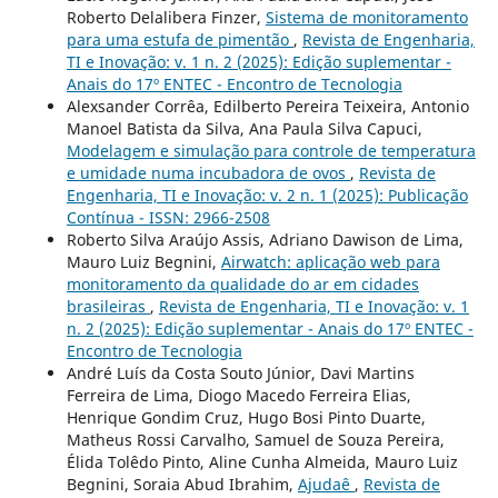
Roberto Delalibera Finzer,
Sistema de monitoramento
para uma estufa de pimentão
,
Revista de Engenharia,
TI e Inovação: v. 1 n. 2 (2025): Edição suplementar -
Anais do 17º ENTEC - Encontro de Tecnologia
Alexsander Corrêa, Edilberto Pereira Teixeira, Antonio
Manoel Batista da Silva, Ana Paula Silva Capuci,
Modelagem e simulação para controle de temperatura
e umidade numa incubadora de ovos
,
Revista de
Engenharia, TI e Inovação: v. 2 n. 1 (2025): Publicação
Contínua - ISSN: 2966-2508
Roberto Silva Araújo Assis, Adriano Dawison de Lima,
Mauro Luiz Begnini,
Airwatch: aplicação web para
monitoramento da qualidade do ar em cidades
brasileiras
,
Revista de Engenharia, TI e Inovação: v. 1
n. 2 (2025): Edição suplementar - Anais do 17º ENTEC -
Encontro de Tecnologia
André Luís da Costa Souto Júnior, Davi Martins
Ferreira de Lima, Diogo Macedo Ferreira Elias,
Henrique Gondim Cruz, Hugo Bosi Pinto Duarte,
Matheus Rossi Carvalho, Samuel de Souza Pereira,
Élida Tolêdo Pinto, Aline Cunha Almeida, Mauro Luiz
Begnini, Soraia Abud Ibrahim,
Ajudaê
,
Revista de