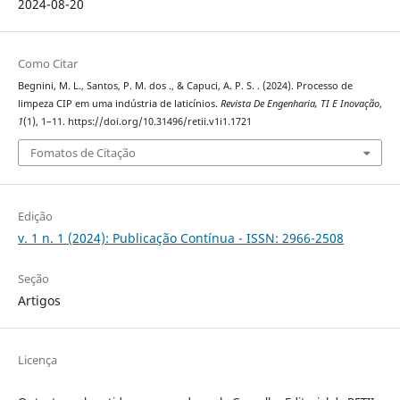
2024-08-20
Como Citar
Begnini, M. L., Santos, P. M. dos ., & Capuci, A. P. S. . (2024). Processo de
limpeza CIP em uma indústria de laticínios.
Revista De Engenharia, TI E Inovação
,
1
(1), 1–11. https://doi.org/10.31496/retii.v1i1.1721
Fomatos de Citação
Edição
v. 1 n. 1 (2024): Publicação Contínua - ISSN: 2966-2508
Seção
Artigos
Licença