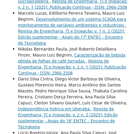
sucroalcooleira
,
Revista de Engenharia, TI e Inovação:
v. 2 n. 1 (2025): Publicação Contínua - ISSN: 2966-2508
Marcelo Lucas, Edilberto Pereira Teixeira, Mauro Luiz
Begnini,
Desenvolvimento de um sistema SCADA para
monitoramento de variáveis ambientais e industriais
,
Revista de Engenharia, TI e Inovação: v. 1 n. 2 (2025):
Edição suplementar - Anais do 17º ENTEC - Encontro
de Tecnologia
Nikolas Bernardes Paula, José Roberto Delalibera
Finzer, Mauro Luiz Begnini,
Caracterização de bebida
obtida de folhas de café torradas
,
Revista de
Engenharia, TI e Inovação: v. 2 n. 1 (2025): Publicação
Contínua - ISSN: 2966-2508
Dario Silva Cintra, Diego Victor Barbosa de Oliveira,
Gustavo Florencio Vieira, Marco Antônio dos Santos
Mazeto, Pedro Henrique Silva Sousa, Thábata Carolina
Pereira, Cristiano Dorça Ferreira, Ana Paula Silva
Capuci, Cleiton Silvano Goulart, Luís Cesar de Oliveira,
Independência hídrica em Uberaba
,
Revista de
Engenharia, TI e Inovação: v. 2 n. 2 (2025): Edição
suplementar - Anais do 18º ENTEC - Encontro de
Tecnologia
Lúcio Rogério Júnior, Ana Paula Silva Capuci, José