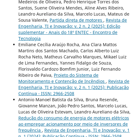
Medeiros de Oliveira, Pedro Henrique Torres dos
Santos, Suene Oliveira Mendes, Aline Alves Ribeiro,
Leandro Aureliano da Silva, Marcelo Lucas, Mateus de
Sousa Valente,
Partida direta de motores
,
Revista de
Engenharia, TI e Inovação: v. 2 n. 2 (2025): Edição
suplementar - Anais do 18º ENTEC - Encontro de
Tecnologia
Emiliane Cecília Araújo Rocha, Ana Clara Mattos
Martins dos Santos Machado, Carlos Alberto Luiz
Rocha Neto, Matheus Carvalho Marques, Mikael Luiz
de Lima Fernandes, Yannes Fidalgo de Souza,
Florisvaldo Cardozo Bomfim Junior, Luiz Fernando
Ribeiro de Paiva,
Projeto do Sistema de
Monitoramento e Contenção de Incêndios
,
Revista de
Engenharia, TI e Inovação: v. 2 n. 1 (2025): Publicação
Contínua - ISSN: 2966-2508
Antonio Manoel Batista da Silva, Bruna Resende,
Giovanne Manzan, João Pedro Santos, Marcelo Lucas,
Lucas de Oliveira Estevam, Leandro Aureliano da Silva,
Redução do consumo de energia de motores elétricos
ao empregar acionamento por meio de inversores de
frequência
,
Revista de Engenharia, TI e Inovação: v. 1
n. 1 (2024): Publicação Contínua - ISSN: 2966-2508