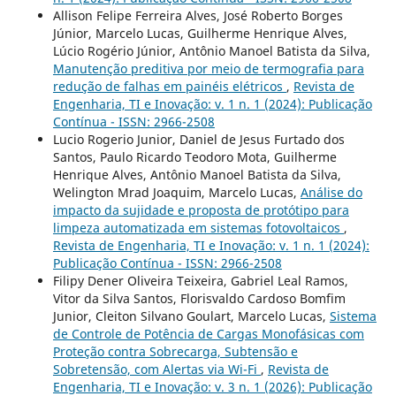
Allison Felipe Ferreira Alves, José Roberto Borges
Júnior, Marcelo Lucas, Guilherme Henrique Alves,
Lúcio Rogério Júnior, Antônio Manoel Batista da Silva,
Manutenção preditiva por meio de termografia para
redução de falhas em painéis elétricos
,
Revista de
Engenharia, TI e Inovação: v. 1 n. 1 (2024): Publicação
Contínua - ISSN: 2966-2508
Lucio Rogerio Junior, Daniel de Jesus Furtado dos
Santos, Paulo Ricardo Teodoro Mota, Guilherme
Henrique Alves, Antônio Manoel Batista da Silva,
Welington Mrad Joaquim, Marcelo Lucas,
Análise do
impacto da sujidade e proposta de protótipo para
limpeza automatizada em sistemas fotovoltaicos
,
Revista de Engenharia, TI e Inovação: v. 1 n. 1 (2024):
Publicação Contínua - ISSN: 2966-2508
Filipy Dener Oliveira Teixeira, Gabriel Leal Ramos,
Vitor da Silva Santos, Florisvaldo Cardoso Bomfim
Junior, Cleiton Silvano Goulart, Marcelo Lucas,
Sistema
de Controle de Potência de Cargas Monofásicas com
Proteção contra Sobrecarga, Subtensão e
Sobretensão, com Alertas via Wi-Fi
,
Revista de
Engenharia, TI e Inovação: v. 3 n. 1 (2026): Publicação