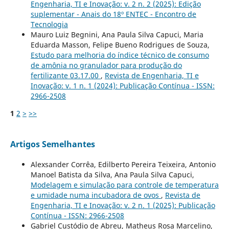
Engenharia, TI e Inovação: v. 2 n. 2 (2025): Edição
suplementar - Anais do 18º ENTEC - Encontro de
Tecnologia
Mauro Luiz Begnini, Ana Paula Silva Capuci, Maria
Eduarda Masson, Felipe Bueno Rodrigues de Souza,
Estudo para melhoria do índice técnico de consumo
de amônia no granulador para produção do
fertilizante 03.17.00
,
Revista de Engenharia, TI e
Inovação: v. 1 n. 1 (2024): Publicação Contínua - ISSN:
2966-2508
1
2
>
>>
Artigos Semelhantes
Alexsander Corrêa, Edilberto Pereira Teixeira, Antonio
Manoel Batista da Silva, Ana Paula Silva Capuci,
Modelagem e simulação para controle de temperatura
e umidade numa incubadora de ovos
,
Revista de
Engenharia, TI e Inovação: v. 2 n. 1 (2025): Publicação
Contínua - ISSN: 2966-2508
Gabriel Custódio de Abreu, Matheus Rosa Marcelino,