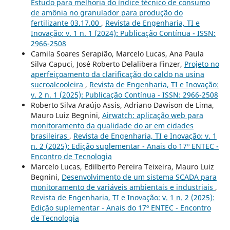
Estudo para melhoria do índice técnico de consumo
de amônia no granulador para produção do
fertilizante 03.17.00
,
Revista de Engenharia, TI e
Inovação: v. 1 n. 1 (2024): Publicação Contínua - ISSN:
2966-2508
Camila Soares Serapião, Marcelo Lucas, Ana Paula
Silva Capuci, José Roberto Delalibera Finzer,
Projeto no
aperfeiçoamento da clarificação do caldo na usina
sucroalcooleira
,
Revista de Engenharia, TI e Inovação:
v. 2 n. 1 (2025): Publicação Contínua - ISSN: 2966-2508
Roberto Silva Araújo Assis, Adriano Dawison de Lima,
Mauro Luiz Begnini,
Airwatch: aplicação web para
monitoramento da qualidade do ar em cidades
brasileiras
,
Revista de Engenharia, TI e Inovação: v. 1
n. 2 (2025): Edição suplementar - Anais do 17º ENTEC -
Encontro de Tecnologia
Marcelo Lucas, Edilberto Pereira Teixeira, Mauro Luiz
Begnini,
Desenvolvimento de um sistema SCADA para
monitoramento de variáveis ambientais e industriais
,
Revista de Engenharia, TI e Inovação: v. 1 n. 2 (2025):
Edição suplementar - Anais do 17º ENTEC - Encontro
de Tecnologia