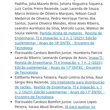
Padilha, Júlia Mazeto Brito, Juliana Nogueira Siqueira,
Luiz Carlos Freire Rezende, Luan Lacerda de Souza,
Marco Antonio de Oliveira Marques, Nikson Cauã
Medeiros de Oliveira, Pedro Henrique Torres dos
Santos, Suene Oliveira Mendes, Aline Alves Ribeiro,
Leandro Aureliano da Silva, Marcelo Lucas, Mateus de
Sousa Valente,
Partida direta de motores
,
Revista de
Engenharia, TI e Inovação: v. 2 n. 2 (2025): Edição
suplementar - Anais do 18º ENTEC - Encontro de
Tecnologia
Florisvaldo Cardozo Bomfim Junior, Humberto Patrick
Lacerda Ribeiro, Leonardo Campos de Assis,
InovarTI
,
Revista de Engenharia, TI e Inovação: v. 1 n. 2 (2025):
Edição suplementar - Anais do 17º ENTEC - Encontro
de Tecnologia
Edilberto Pereira Teixeira, Paulo Limírio da Silva, Raul
Sérgio Reis Rezende,
Silo inteligente para distribuição
de rações
,
Revista de Engenharia, TI e Inovação: v. 1
n. 2 (2025): Edição suplementar - Anais do 17º ENTEC -
Encontro de Tecnologia
Florisvaldo Cardozo Bomfim Junior, Luciano Lopes
Pereira, Soraia Abud Ibrahim,
IA para auxiliar no