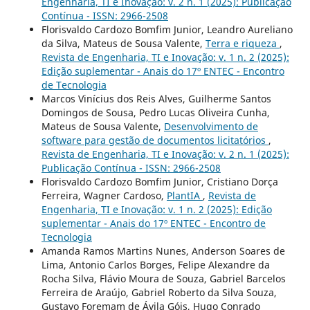
Engenharia, TI e Inovação: v. 2 n. 1 (2025): Publicação
Contínua - ISSN: 2966-2508
Florisvaldo Cardozo Bomfim Junior, Leandro Aureliano
da Silva, Mateus de Sousa Valente,
Terra e riqueza
,
Revista de Engenharia, TI e Inovação: v. 1 n. 2 (2025):
Edição suplementar - Anais do 17º ENTEC - Encontro
de Tecnologia
Marcos Vinícius dos Reis Alves, Guilherme Santos
Domingos de Sousa, Pedro Lucas Oliveira Cunha,
Mateus de Sousa Valente,
Desenvolvimento de
software para gestão de documentos licitatórios
,
Revista de Engenharia, TI e Inovação: v. 2 n. 1 (2025):
Publicação Contínua - ISSN: 2966-2508
Florisvaldo Cardozo Bomfim Junior, Cristiano Dorça
Ferreira, Wagner Cardoso,
PlantIA
,
Revista de
Engenharia, TI e Inovação: v. 1 n. 2 (2025): Edição
suplementar - Anais do 17º ENTEC - Encontro de
Tecnologia
Amanda Ramos Martins Nunes, Anderson Soares de
Lima, Antonio Carlos Borges, Felipe Alexandre da
Rocha Silva, Flávio Moura de Souza, Gabriel Barcelos
Ferreira de Araújo, Gabriel Roberto da Silva Souza,
Gustavo Foremam de Ávila Góis, Hugo Conrado