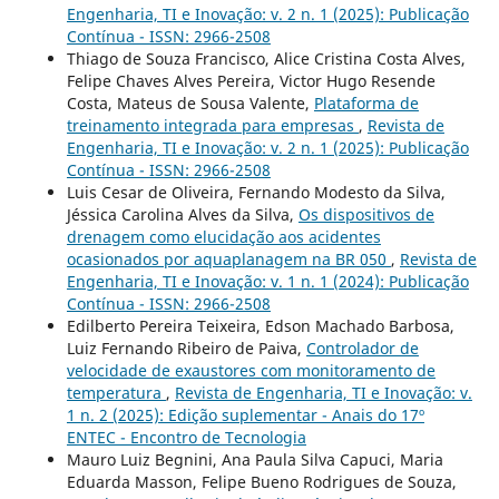
Engenharia, TI e Inovação: v. 2 n. 1 (2025): Publicação
Contínua - ISSN: 2966-2508
Thiago de Souza Francisco, Alice Cristina Costa Alves,
Felipe Chaves Alves Pereira, Victor Hugo Resende
Costa, Mateus de Sousa Valente,
Plataforma de
treinamento integrada para empresas
,
Revista de
Engenharia, TI e Inovação: v. 2 n. 1 (2025): Publicação
Contínua - ISSN: 2966-2508
Luis Cesar de Oliveira, Fernando Modesto da Silva,
Jéssica Carolina Alves da Silva,
Os dispositivos de
drenagem como elucidação aos acidentes
ocasionados por aquaplanagem na BR 050
,
Revista de
Engenharia, TI e Inovação: v. 1 n. 1 (2024): Publicação
Contínua - ISSN: 2966-2508
Edilberto Pereira Teixeira, Edson Machado Barbosa,
Luiz Fernando Ribeiro de Paiva,
Controlador de
velocidade de exaustores com monitoramento de
temperatura
,
Revista de Engenharia, TI e Inovação: v.
1 n. 2 (2025): Edição suplementar - Anais do 17º
ENTEC - Encontro de Tecnologia
Mauro Luiz Begnini, Ana Paula Silva Capuci, Maria
Eduarda Masson, Felipe Bueno Rodrigues de Souza,