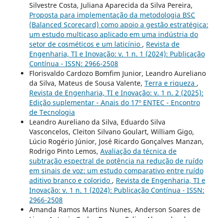
Silvestre Costa, Juliana Aparecida da Silva Pereira,
Proposta para implementação da metodologia BSC
(Balanced Scorecard) como apoio a gestão estratégica:
um estudo multicaso aplicado em uma indústria do
setor de cosméticos e um laticínio
,
Revista de
Engenharia, TI e Inovação: v. 1 n. 1 (2024): Publicação
Contínua - ISSN: 2966-2508
Florisvaldo Cardozo Bomfim Junior, Leandro Aureliano
da Silva, Mateus de Sousa Valente,
Terra e riqueza
,
Revista de Engenharia, TI e Inovação: v. 1 n. 2 (2025):
Edição suplementar - Anais do 17º ENTEC - Encontro
de Tecnologia
Leandro Aureliano da Silva, Eduardo Silva
Vasconcelos, Cleiton Silvano Goulart, William Gigo,
Lúcio Rogério Júnior, José Ricardo Gonçalves Manzan,
Rodrigo Pinto Lemos,
Avaliação da técnica de
subtração espectral de potência na redução de ruído
em sinais de voz: um estudo comparativo entre ruído
aditivo branco e colorido
,
Revista de Engenharia, TI e
Inovação: v. 1 n. 1 (2024): Publicação Contínua - ISSN:
2966-2508
Amanda Ramos Martins Nunes, Anderson Soares de