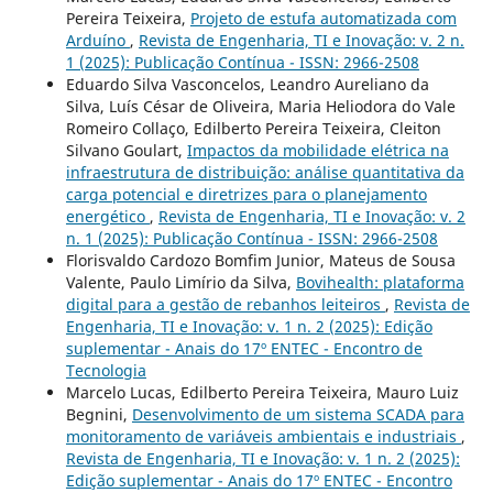
Pereira Teixeira,
Projeto de estufa automatizada com
Arduíno
,
Revista de Engenharia, TI e Inovação: v. 2 n.
1 (2025): Publicação Contínua - ISSN: 2966-2508
Eduardo Silva Vasconcelos, Leandro Aureliano da
Silva, Luís César de Oliveira, Maria Heliodora do Vale
Romeiro Collaço, Edilberto Pereira Teixeira, Cleiton
Silvano Goulart,
Impactos da mobilidade elétrica na
infraestrutura de distribuição: análise quantitativa da
carga potencial e diretrizes para o planejamento
energético
,
Revista de Engenharia, TI e Inovação: v. 2
n. 1 (2025): Publicação Contínua - ISSN: 2966-2508
Florisvaldo Cardozo Bomfim Junior, Mateus de Sousa
Valente, Paulo Limírio da Silva,
Bovihealth: plataforma
digital para a gestão de rebanhos leiteiros
,
Revista de
Engenharia, TI e Inovação: v. 1 n. 2 (2025): Edição
suplementar - Anais do 17º ENTEC - Encontro de
Tecnologia
Marcelo Lucas, Edilberto Pereira Teixeira, Mauro Luiz
Begnini,
Desenvolvimento de um sistema SCADA para
monitoramento de variáveis ambientais e industriais
,
Revista de Engenharia, TI e Inovação: v. 1 n. 2 (2025):
Edição suplementar - Anais do 17º ENTEC - Encontro