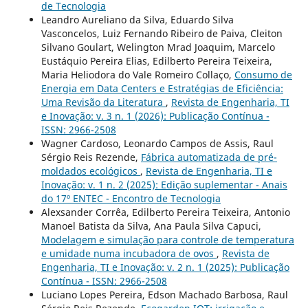
de Tecnologia
Leandro Aureliano da Silva, Eduardo Silva
Vasconcelos, Luiz Fernando Ribeiro de Paiva, Cleiton
Silvano Goulart, Welington Mrad Joaquim, Marcelo
Eustáquio Pereira Elias, Edilberto Pereira Teixeira,
Maria Heliodora do Vale Romeiro Collaço,
Consumo de
Energia em Data Centers e Estratégias de Eficiência:
Uma Revisão da Literatura
,
Revista de Engenharia, TI
e Inovação: v. 3 n. 1 (2026): Publicação Contínua -
ISSN: 2966-2508
Wagner Cardoso, Leonardo Campos de Assis, Raul
Sérgio Reis Rezende,
Fábrica automatizada de pré-
moldados ecológicos
,
Revista de Engenharia, TI e
Inovação: v. 1 n. 2 (2025): Edição suplementar - Anais
do 17º ENTEC - Encontro de Tecnologia
Alexsander Corrêa, Edilberto Pereira Teixeira, Antonio
Manoel Batista da Silva, Ana Paula Silva Capuci,
Modelagem e simulação para controle de temperatura
e umidade numa incubadora de ovos
,
Revista de
Engenharia, TI e Inovação: v. 2 n. 1 (2025): Publicação
Contínua - ISSN: 2966-2508
Luciano Lopes Pereira, Edson Machado Barbosa, Raul