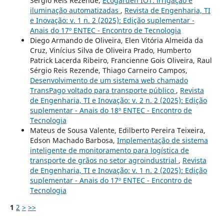
Sérgio Reis Rezende,
Ecogarden IOT: irrigação e
iluminação automatizadas
,
Revista de Engenharia, TI
e Inovação: v. 1 n. 2 (2025): Edição suplementar -
Anais do 17º ENTEC - Encontro de Tecnologia
Diego Armando de Oliveira, Elen Vitória Almeida da
Cruz, Vinícius Silva de Oliveira Prado, Humberto
Patrick Lacerda Ribeiro, Francienne Gois Oliveira, Raul
Sérgio Reis Rezende, Thiago Carneiro Campos,
Desenvolvimento de um sistema web chamado
TransPago voltado para transporte público
,
Revista
de Engenharia, TI e Inovação: v. 2 n. 2 (2025): Edição
suplementar - Anais do 18º ENTEC - Encontro de
Tecnologia
Mateus de Sousa Valente, Edilberto Pereira Teixeira,
Edson Machado Barbosa,
Implementação de sistema
inteligente de monitoramento para logística de
transporte de grãos no setor agroindustrial
,
Revista
de Engenharia, TI e Inovação: v. 1 n. 2 (2025): Edição
suplementar - Anais do 17º ENTEC - Encontro de
Tecnologia
1
2
>
>>