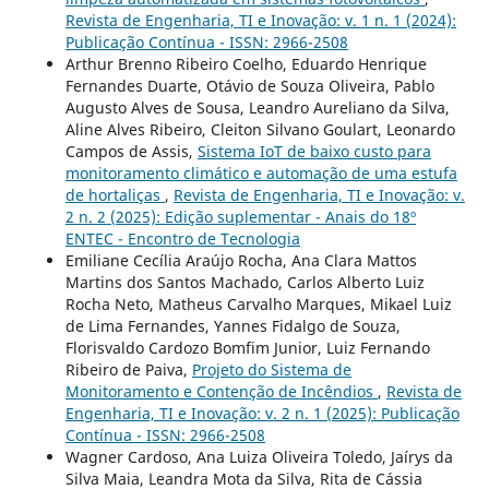
Revista de Engenharia, TI e Inovação: v. 1 n. 1 (2024):
Publicação Contínua - ISSN: 2966-2508
Arthur Brenno Ribeiro Coelho, Eduardo Henrique
Fernandes Duarte, Otávio de Souza Oliveira, Pablo
Augusto Alves de Sousa, Leandro Aureliano da Silva,
Aline Alves Ribeiro, Cleiton Silvano Goulart, Leonardo
Campos de Assis,
Sistema IoT de baixo custo para
monitoramento climático e automação de uma estufa
de hortaliças
,
Revista de Engenharia, TI e Inovação: v.
2 n. 2 (2025): Edição suplementar - Anais do 18º
ENTEC - Encontro de Tecnologia
Emiliane Cecília Araújo Rocha, Ana Clara Mattos
Martins dos Santos Machado, Carlos Alberto Luiz
Rocha Neto, Matheus Carvalho Marques, Mikael Luiz
de Lima Fernandes, Yannes Fidalgo de Souza,
Florisvaldo Cardozo Bomfim Junior, Luiz Fernando
Ribeiro de Paiva,
Projeto do Sistema de
Monitoramento e Contenção de Incêndios
,
Revista de
Engenharia, TI e Inovação: v. 2 n. 1 (2025): Publicação
Contínua - ISSN: 2966-2508
Wagner Cardoso, Ana Luiza Oliveira Toledo, Jaírys da
Silva Maia, Leandra Mota da Silva, Rita de Cássia