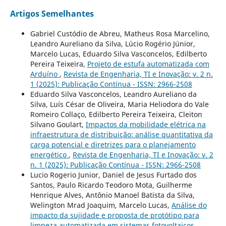
Artigos Semelhantes
Gabriel Custódio de Abreu, Matheus Rosa Marcelino,
Leandro Aureliano da Silva, Lúcio Rogério Júnior,
Marcelo Lucas, Eduardo Silva Vasconcelos, Edilberto
Pereira Teixeira,
Projeto de estufa automatizada com
Arduíno
,
Revista de Engenharia, TI e Inovação: v. 2 n.
1 (2025): Publicação Contínua - ISSN: 2966-2508
Eduardo Silva Vasconcelos, Leandro Aureliano da
Silva, Luís César de Oliveira, Maria Heliodora do Vale
Romeiro Collaço, Edilberto Pereira Teixeira, Cleiton
Silvano Goulart,
Impactos da mobilidade elétrica na
infraestrutura de distribuição: análise quantitativa da
carga potencial e diretrizes para o planejamento
energético
,
Revista de Engenharia, TI e Inovação: v. 2
n. 1 (2025): Publicação Contínua - ISSN: 2966-2508
Lucio Rogerio Junior, Daniel de Jesus Furtado dos
Santos, Paulo Ricardo Teodoro Mota, Guilherme
Henrique Alves, Antônio Manoel Batista da Silva,
Welington Mrad Joaquim, Marcelo Lucas,
Análise do
impacto da sujidade e proposta de protótipo para
limpeza automatizada em sistemas fotovoltaicos
,