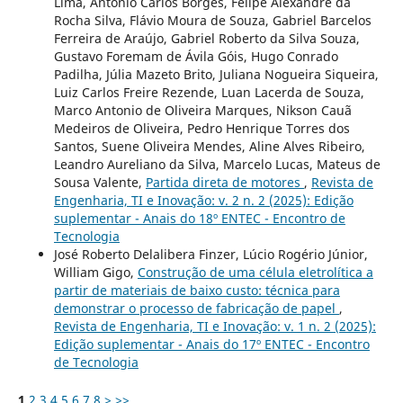
Lima, Antonio Carlos Borges, Felipe Alexandre da
Rocha Silva, Flávio Moura de Souza, Gabriel Barcelos
Ferreira de Araújo, Gabriel Roberto da Silva Souza,
Gustavo Foremam de Ávila Góis, Hugo Conrado
Padilha, Júlia Mazeto Brito, Juliana Nogueira Siqueira,
Luiz Carlos Freire Rezende, Luan Lacerda de Souza,
Marco Antonio de Oliveira Marques, Nikson Cauã
Medeiros de Oliveira, Pedro Henrique Torres dos
Santos, Suene Oliveira Mendes, Aline Alves Ribeiro,
Leandro Aureliano da Silva, Marcelo Lucas, Mateus de
Sousa Valente,
Partida direta de motores
,
Revista de
Engenharia, TI e Inovação: v. 2 n. 2 (2025): Edição
suplementar - Anais do 18º ENTEC - Encontro de
Tecnologia
José Roberto Delalibera Finzer, Lúcio Rogério Júnior,
William Gigo,
Construção de uma célula eletrolítica a
partir de materiais de baixo custo: técnica para
demonstrar o processo de fabricação de papel
,
Revista de Engenharia, TI e Inovação: v. 1 n. 2 (2025):
Edição suplementar - Anais do 17º ENTEC - Encontro
de Tecnologia
1
2
3
4
5
6
7
8
>
>>