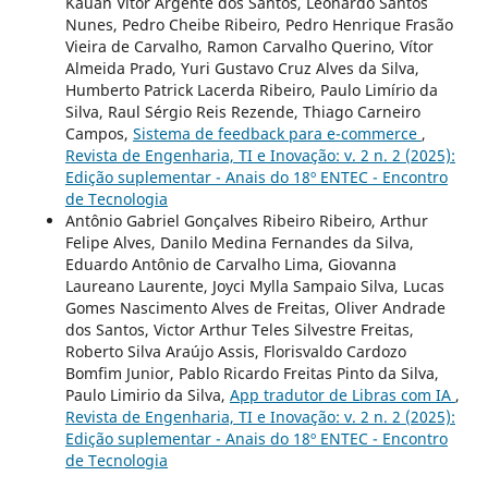
Kauan Vítor Argente dos Santos, Leonardo Santos
Nunes, Pedro Cheibe Ribeiro, Pedro Henrique Frasão
Vieira de Carvalho, Ramon Carvalho Querino, Vítor
Almeida Prado, Yuri Gustavo Cruz Alves da Silva,
Humberto Patrick Lacerda Ribeiro, Paulo Limírio da
Silva, Raul Sérgio Reis Rezende, Thiago Carneiro
Campos,
Sistema de feedback para e-commerce
,
Revista de Engenharia, TI e Inovação: v. 2 n. 2 (2025):
Edição suplementar - Anais do 18º ENTEC - Encontro
de Tecnologia
Antônio Gabriel Gonçalves Ribeiro Ribeiro, Arthur
Felipe Alves, Danilo Medina Fernandes da Silva,
Eduardo Antônio de Carvalho Lima, Giovanna
Laureano Laurente, Joyci Mylla Sampaio Silva, Lucas
Gomes Nascimento Alves de Freitas, Oliver Andrade
dos Santos, Victor Arthur Teles Silvestre Freitas,
Roberto Silva Araújo Assis, Florisvaldo Cardozo
Bomfim Junior, Pablo Ricardo Freitas Pinto da Silva,
Paulo Limirio da Silva,
App tradutor de Libras com IA
,
Revista de Engenharia, TI e Inovação: v. 2 n. 2 (2025):
Edição suplementar - Anais do 18º ENTEC - Encontro
de Tecnologia