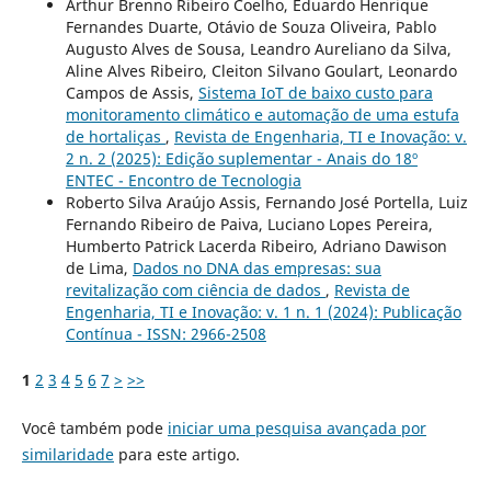
Arthur Brenno Ribeiro Coelho, Eduardo Henrique
Fernandes Duarte, Otávio de Souza Oliveira, Pablo
Augusto Alves de Sousa, Leandro Aureliano da Silva,
Aline Alves Ribeiro, Cleiton Silvano Goulart, Leonardo
Campos de Assis,
Sistema IoT de baixo custo para
monitoramento climático e automação de uma estufa
de hortaliças
,
Revista de Engenharia, TI e Inovação: v.
2 n. 2 (2025): Edição suplementar - Anais do 18º
ENTEC - Encontro de Tecnologia
Roberto Silva Araújo Assis, Fernando José Portella, Luiz
Fernando Ribeiro de Paiva, Luciano Lopes Pereira,
Humberto Patrick Lacerda Ribeiro, Adriano Dawison
de Lima,
Dados no DNA das empresas: sua
revitalização com ciência de dados
,
Revista de
Engenharia, TI e Inovação: v. 1 n. 1 (2024): Publicação
Contínua - ISSN: 2966-2508
1
2
3
4
5
6
7
>
>>
Você também pode
iniciar uma pesquisa avançada por
similaridade
para este artigo.