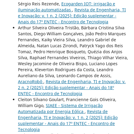
Sérgio Reis Rezende,
Ecogarden IOT: irrigação e
iluminação automatizadas
,
Revista de Engenharia, TI
e Inovação: v. 1 n. 2 (2025): Edição suplementar -
Anais do 17º ENTEC - Encontro de Tecnologia
Arthur Silveira Oliveira Tristão, Bárbara Cristina Silva
Santos, Diego William Gonçalves, João Pedro Marques
Fernandes, Kaiky Vieira Silva, Leandro Gabriel de
Almeida, Natan Lucas Zirondi, Patryck Yago dos Reis
Tomaz, Pedro Henrique Bosqueto, Quézia dos Anjos
Silva, Raphael Fernandes Viveiros, Thiago Vilhar Vieira,
Wesley Jacomine de Oliveira Bispo, Luciano Lopes
Pereira, Kleverton Rodrigues da Costa, Leandro
Aureliano da Silva, Leonardo Campos de Assis,
AracnoRobô
,
Revista de Engenharia, TI e Inovação: v.
2 n. 2 (2025): Edição suplementar - Anais do 18º
ENTEC - Encontro de Tecnologia
Cleiton Silvano Goulart, Francienne Gois Oliveira,
William Gigo,
SIAEE - Sistema de Irrigação
Automatizada por Energia Eólica
,
Revista de
Engenharia, TI e Inovação: v. 1 n. 2 (2025): Edição
suplementar - Anais do 17º ENTEC - Encontro de
Tecnologia