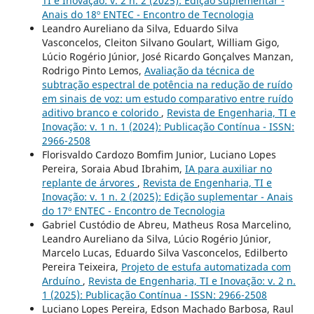
TI e Inovação: v. 2 n. 2 (2025): Edição suplementar -
Anais do 18º ENTEC - Encontro de Tecnologia
Leandro Aureliano da Silva, Eduardo Silva
Vasconcelos, Cleiton Silvano Goulart, William Gigo,
Lúcio Rogério Júnior, José Ricardo Gonçalves Manzan,
Rodrigo Pinto Lemos,
Avaliação da técnica de
subtração espectral de potência na redução de ruído
em sinais de voz: um estudo comparativo entre ruído
aditivo branco e colorido
,
Revista de Engenharia, TI e
Inovação: v. 1 n. 1 (2024): Publicação Contínua - ISSN:
2966-2508
Florisvaldo Cardozo Bomfim Junior, Luciano Lopes
Pereira, Soraia Abud Ibrahim,
IA para auxiliar no
replante de árvores
,
Revista de Engenharia, TI e
Inovação: v. 1 n. 2 (2025): Edição suplementar - Anais
do 17º ENTEC - Encontro de Tecnologia
Gabriel Custódio de Abreu, Matheus Rosa Marcelino,
Leandro Aureliano da Silva, Lúcio Rogério Júnior,
Marcelo Lucas, Eduardo Silva Vasconcelos, Edilberto
Pereira Teixeira,
Projeto de estufa automatizada com
Arduíno
,
Revista de Engenharia, TI e Inovação: v. 2 n.
1 (2025): Publicação Contínua - ISSN: 2966-2508
Luciano Lopes Pereira, Edson Machado Barbosa, Raul