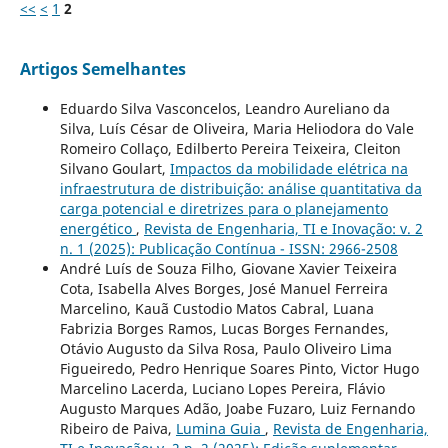
<<
<
1
2
Artigos Semelhantes
Eduardo Silva Vasconcelos, Leandro Aureliano da
Silva, Luís César de Oliveira, Maria Heliodora do Vale
Romeiro Collaço, Edilberto Pereira Teixeira, Cleiton
Silvano Goulart,
Impactos da mobilidade elétrica na
infraestrutura de distribuição: análise quantitativa da
carga potencial e diretrizes para o planejamento
energético
,
Revista de Engenharia, TI e Inovação: v. 2
n. 1 (2025): Publicação Contínua - ISSN: 2966-2508
André Luís de Souza Filho, Giovane Xavier Teixeira
Cota, Isabella Alves Borges, José Manuel Ferreira
Marcelino, Kauã Custodio Matos Cabral, Luana
Fabrizia Borges Ramos, Lucas Borges Fernandes,
Otávio Augusto da Silva Rosa, Paulo Oliveiro Lima
Figueiredo, Pedro Henrique Soares Pinto, Victor Hugo
Marcelino Lacerda, Luciano Lopes Pereira, Flávio
Augusto Marques Adão, Joabe Fuzaro, Luiz Fernando
Ribeiro de Paiva,
Lumina Guia
,
Revista de Engenharia,