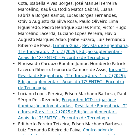
Cota, Isabella Alves Borges, José Manuel Ferreira
Marcelino, Kauã Custodio Matos Cabral, Luana
Fabrizia Borges Ramos, Lucas Borges Fernandes,
Otávio Augusto da Silva Rosa, Paulo Oliveiro Lima
Figueiredo, Pedro Henrique Soares Pinto, Victor Hugo
Marcelino Lacerda, Luciano Lopes Pereira, Flávio
Augusto Marques Adão, Joabe Fuzaro, Luiz Fernando
Ribeiro de Paiva,
Lumina Guia
,
Revista de Engenharia,
TI e Inovação: v. 2 n. 2 (2025): Edição suplementar -
Anais do 18º ENTEC - Encontro de Tecnologia
Florisvaldo Cardozo Bomfim Junior, Humberto Patrick
Lacerda Ribeiro, Leonardo Campos de Assis,
InovarTI
,
Revista de Engenharia, TI e Inovação: v. 1 n. 2 (2025):
Edição suplementar - Anais do 17º ENTEC - Encontro
de Tecnologia
Luciano Lopes Pereira, Edson Machado Barbosa, Raul
Sérgio Reis Rezende,
Ecogarden IOT: irrigação e
iluminação automatizadas
,
Revista de Engenharia, TI
e Inovação: v. 1 n. 2 (2025): Edição suplementar -
Anais do 17º ENTEC - Encontro de Tecnologia
Edilberto Pereira Teixeira, Edson Machado Barbosa,
Luiz Fernando Ribeiro de Paiva,
Controlador de