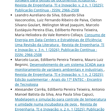
software para gestão de documentos licitatórios
,
Revista de Engenharia, TI e Inovação: v. 2 n. 1 (2025):
Publicação Contínua - ISSN: 2966-2508
Leandro Aureliano da Silva, Eduardo Silva
Vasconcelos, Luiz Fernando Ribeiro de Paiva, Cleiton
Silvano Goulart, Welington Mrad Joaquim, Marcelo
Eustáquio Pereira Elias, Edilberto Pereira Teixeira,
Maria Heliodora do Vale Romeiro Collaço,
Consumo de
Energia em Data Centers e Estratégias de Eficiência:
Uma Revisão da Literatura
,
Revista de Engenharia, TI
e Inovação: v. 3 n. 1 (2026): Publicação Contínua -
ISSN: 2966-2508
Marcelo Lucas, Edilberto Pereira Teixeira, Mauro Luiz
Begnini,
Desenvolvimento de um sistema SCADA para
monitoramento de variáveis ambientais e industriais
,
Revista de Engenharia, TI e Inovação: v. 1 n. 2 (2025):
Edição suplementar - Anais do 17º ENTEC - Encontro
de Tecnologia
Alexsander Corrêa, Edilberto Pereira Teixeira, Antonio
Manoel Batista da Silva, Ana Paula Silva Capuci,
Modelagem e simulação para controle de temperatura
e umidade numa incubadora de ovos
,
Revista de
Engenharia, TI e Inovação: v. 2 n. 1 (2025): Publicação