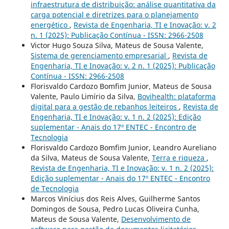
infraestrutura de distribuição: análise quantitativa da
carga potencial e diretrizes para o planejamento
energético
,
Revista de Engenharia, TI e Inovação: v. 2
n. 1 (2025): Publicação Contínua - ISSN: 2966-2508
Victor Hugo Souza Silva, Mateus de Sousa Valente,
Sistema de gerenciamento empresarial
,
Revista de
Engenharia, TI e Inovação: v. 2 n. 1 (2025): Publicação
Contínua - ISSN: 2966-2508
Florisvaldo Cardozo Bomfim Junior, Mateus de Sousa
Valente, Paulo Limírio da Silva,
Bovihealth: plataforma
digital para a gestão de rebanhos leiteiros
,
Revista de
Engenharia, TI e Inovação: v. 1 n. 2 (2025): Edição
suplementar - Anais do 17º ENTEC - Encontro de
Tecnologia
Florisvaldo Cardozo Bomfim Junior, Leandro Aureliano
da Silva, Mateus de Sousa Valente,
Terra e riqueza
,
Revista de Engenharia, TI e Inovação: v. 1 n. 2 (2025):
Edição suplementar - Anais do 17º ENTEC - Encontro
de Tecnologia
Marcos Vinícius dos Reis Alves, Guilherme Santos
Domingos de Sousa, Pedro Lucas Oliveira Cunha,
Mateus de Sousa Valente,
Desenvolvimento de