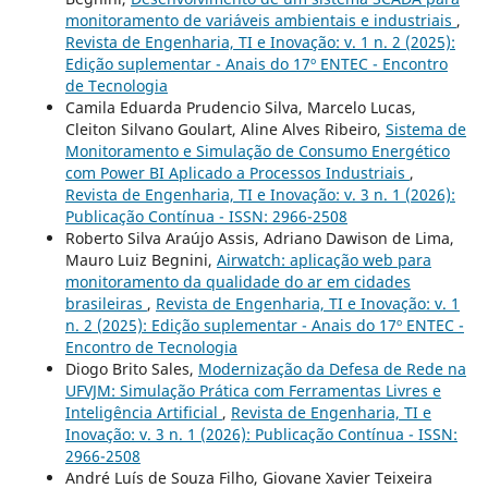
monitoramento de variáveis ambientais e industriais
,
Revista de Engenharia, TI e Inovação: v. 1 n. 2 (2025):
Edição suplementar - Anais do 17º ENTEC - Encontro
de Tecnologia
Camila Eduarda Prudencio Silva, Marcelo Lucas,
Cleiton Silvano Goulart, Aline Alves Ribeiro,
Sistema de
Monitoramento e Simulação de Consumo Energético
com Power BI Aplicado a Processos Industriais
,
Revista de Engenharia, TI e Inovação: v. 3 n. 1 (2026):
Publicação Contínua - ISSN: 2966-2508
Roberto Silva Araújo Assis, Adriano Dawison de Lima,
Mauro Luiz Begnini,
Airwatch: aplicação web para
monitoramento da qualidade do ar em cidades
brasileiras
,
Revista de Engenharia, TI e Inovação: v. 1
n. 2 (2025): Edição suplementar - Anais do 17º ENTEC -
Encontro de Tecnologia
Diogo Brito Sales,
Modernização da Defesa de Rede na
UFVJM: Simulação Prática com Ferramentas Livres e
Inteligência Artificial
,
Revista de Engenharia, TI e
Inovação: v. 3 n. 1 (2026): Publicação Contínua - ISSN:
2966-2508
André Luís de Souza Filho, Giovane Xavier Teixeira