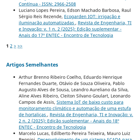
Contínua - ISSN: 2966-2508
Luciano Lopes Pereira, Edson Machado Barbosa, Raul
Sérgio Reis Rezende,
Ecogarden IOT: irrigação e
iluminação automatizadas
,
Revista de Engenharia, TI
e Inovação: v. 1 n. 2 (2025): Edição suplementar -
Anais do 17º ENTEC - Encontro de Tecnologia
1
2
>
>>
Artigos Semelhantes
Arthur Brenno Ribeiro Coelho, Eduardo Henrique
Fernandes Duarte, Otávio de Souza Oliveira, Pablo
Augusto Alves de Sousa, Leandro Aureliano da Silva,
Aline Alves Ribeiro, Cleiton Silvano Goulart, Leonardo
Campos de Assis,
Sistema IoT de baixo custo para
monitoramento climático e automação de uma estufa
de hortaliças
,
Revista de Engenharia, TI e Inovação: v.
2 n. 2 (2025): Edição suplementar - Anais do 18º
ENTEC - Encontro de Tecnologia
Marcelo Lucas, Edilberto Pereira Teixeira, Mauro Luiz
Begnini,
Desenvolvimento de um sistema SCADA para