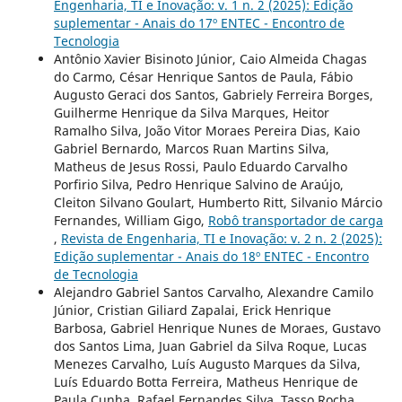
Engenharia, TI e Inovação: v. 1 n. 2 (2025): Edição
suplementar - Anais do 17º ENTEC - Encontro de
Tecnologia
Antônio Xavier Bisinoto Júnior, Caio Almeida Chagas
do Carmo, César Henrique Santos de Paula, Fábio
Augusto Geraci dos Santos, Gabriely Ferreira Borges,
Guilherme Henrique da Silva Marques, Heitor
Ramalho Silva, João Vitor Moraes Pereira Dias, Kaio
Gabriel Bernardo, Marcos Ruan Martins Silva,
Matheus de Jesus Rossi, Paulo Eduardo Carvalho
Porfirio Silva, Pedro Henrique Salvino de Araújo,
Cleiton Silvano Goulart, Humberto Ritt, Silvanio Márcio
Fernandes, William Gigo,
Robô transportador de carga
,
Revista de Engenharia, TI e Inovação: v. 2 n. 2 (2025):
Edição suplementar - Anais do 18º ENTEC - Encontro
de Tecnologia
Alejandro Gabriel Santos Carvalho, Alexandre Camilo
Júnior, Cristian Giliard Zapalai, Erick Henrique
Barbosa, Gabriel Henrique Nunes de Moraes, Gustavo
dos Santos Lima, Juan Gabriel da Silva Roque, Lucas
Menezes Carvalho, Luís Augusto Marques da Silva,
Luís Eduardo Botta Ferreira, Matheus Henrique de
Paula Cunha, Rafael Fernandes Silva, Tasso Rocha