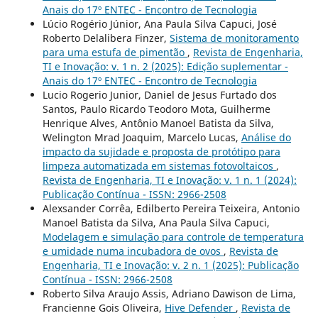
Anais do 17º ENTEC - Encontro de Tecnologia
Lúcio Rogério Júnior, Ana Paula Silva Capuci, José
Roberto Delalibera Finzer,
Sistema de monitoramento
para uma estufa de pimentão
,
Revista de Engenharia,
TI e Inovação: v. 1 n. 2 (2025): Edição suplementar -
Anais do 17º ENTEC - Encontro de Tecnologia
Lucio Rogerio Junior, Daniel de Jesus Furtado dos
Santos, Paulo Ricardo Teodoro Mota, Guilherme
Henrique Alves, Antônio Manoel Batista da Silva,
Welington Mrad Joaquim, Marcelo Lucas,
Análise do
impacto da sujidade e proposta de protótipo para
limpeza automatizada em sistemas fotovoltaicos
,
Revista de Engenharia, TI e Inovação: v. 1 n. 1 (2024):
Publicação Contínua - ISSN: 2966-2508
Alexsander Corrêa, Edilberto Pereira Teixeira, Antonio
Manoel Batista da Silva, Ana Paula Silva Capuci,
Modelagem e simulação para controle de temperatura
e umidade numa incubadora de ovos
,
Revista de
Engenharia, TI e Inovação: v. 2 n. 1 (2025): Publicação
Contínua - ISSN: 2966-2508
Roberto Silva Araujo Assis, Adriano Dawison de Lima,
Francienne Gois Oliveira,
Hive Defender
,
Revista de