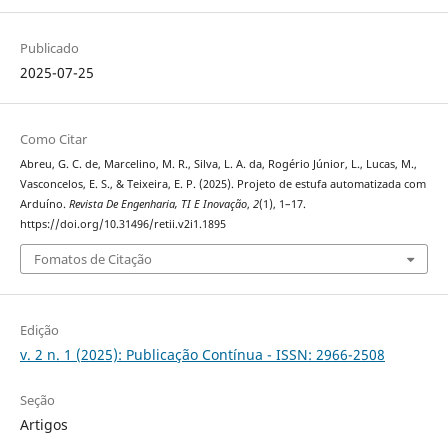
Publicado
2025-07-25
Como Citar
Abreu, G. C. de, Marcelino, M. R., Silva, L. A. da, Rogério Júnior, L., Lucas, M.,
Vasconcelos, E. S., & Teixeira, E. P. (2025). Projeto de estufa automatizada com
Arduíno.
Revista De Engenharia, TI E Inovação
,
2
(1), 1–17.
https://doi.org/10.31496/retii.v2i1.1895
Fomatos de Citação
Edição
v. 2 n. 1 (2025): Publicação Contínua - ISSN: 2966-2508
Seção
Artigos