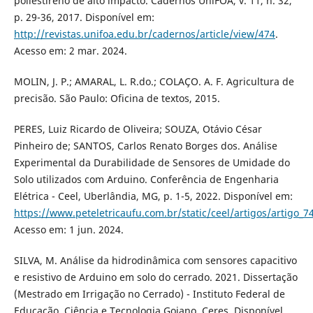
poliestireno de alto impacto. Cadernos UniFOA, v. 11, n. 32,
p. 29-36, 2017. Disponível em:
http://revistas.unifoa.edu.br/cadernos/article/view/474
.
Acesso em: 2 mar. 2024.
MOLIN, J. P.; AMARAL, L. R.do.; COLAÇO. A. F. Agricultura de
precisão. São Paulo: Oficina de textos, 2015.
PERES, Luiz Ricardo de Oliveira; SOUZA, Otávio César
Pinheiro de; SANTOS, Carlos Renato Borges dos. Análise
Experimental da Durabilidade de Sensores de Umidade do
Solo utilizados com Arduino. Conferência de Engenharia
Elétrica - Ceel, Uberlândia, MG, p. 1-5, 2022. Disponível em:
https://www.peteletricaufu.com.br/static/ceel/artigos/artigo_7
Acesso em: 1 jun. 2024.
SILVA, M. Análise da hidrodinâmica com sensores capacitivo
e resistivo de Arduino em solo do cerrado. 2021. Dissertação
(Mestrado em Irrigação no Cerrado) - Instituto Federal de
Educação, Ciência e Tecnologia Goiano, Ceres. Disponível