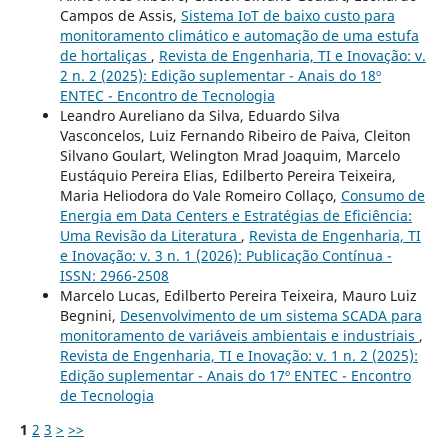
Campos de Assis,
Sistema IoT de baixo custo para
monitoramento climático e automação de uma estufa
de hortaliças
,
Revista de Engenharia, TI e Inovação: v.
2 n. 2 (2025): Edição suplementar - Anais do 18º
ENTEC - Encontro de Tecnologia
Leandro Aureliano da Silva, Eduardo Silva
Vasconcelos, Luiz Fernando Ribeiro de Paiva, Cleiton
Silvano Goulart, Welington Mrad Joaquim, Marcelo
Eustáquio Pereira Elias, Edilberto Pereira Teixeira,
Maria Heliodora do Vale Romeiro Collaço,
Consumo de
Energia em Data Centers e Estratégias de Eficiência:
Uma Revisão da Literatura
,
Revista de Engenharia, TI
e Inovação: v. 3 n. 1 (2026): Publicação Contínua -
ISSN: 2966-2508
Marcelo Lucas, Edilberto Pereira Teixeira, Mauro Luiz
Begnini,
Desenvolvimento de um sistema SCADA para
monitoramento de variáveis ambientais e industriais
,
Revista de Engenharia, TI e Inovação: v. 1 n. 2 (2025):
Edição suplementar - Anais do 17º ENTEC - Encontro
de Tecnologia
1
2
3
>
>>