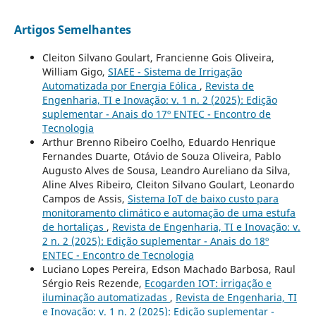
Artigos Semelhantes
Cleiton Silvano Goulart, Francienne Gois Oliveira,
William Gigo,
SIAEE - Sistema de Irrigação
Automatizada por Energia Eólica
,
Revista de
Engenharia, TI e Inovação: v. 1 n. 2 (2025): Edição
suplementar - Anais do 17º ENTEC - Encontro de
Tecnologia
Arthur Brenno Ribeiro Coelho, Eduardo Henrique
Fernandes Duarte, Otávio de Souza Oliveira, Pablo
Augusto Alves de Sousa, Leandro Aureliano da Silva,
Aline Alves Ribeiro, Cleiton Silvano Goulart, Leonardo
Campos de Assis,
Sistema IoT de baixo custo para
monitoramento climático e automação de uma estufa
de hortaliças
,
Revista de Engenharia, TI e Inovação: v.
2 n. 2 (2025): Edição suplementar - Anais do 18º
ENTEC - Encontro de Tecnologia
Luciano Lopes Pereira, Edson Machado Barbosa, Raul
Sérgio Reis Rezende,
Ecogarden IOT: irrigação e
iluminação automatizadas
,
Revista de Engenharia, TI
e Inovação: v. 1 n. 2 (2025): Edição suplementar -