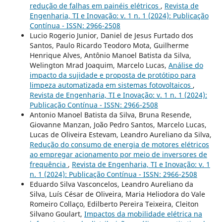
redução de falhas em painéis elétricos
,
Revista de
Engenharia, TI e Inovação: v. 1 n. 1 (2024): Publicação
Contínua - ISSN: 2966-2508
Lucio Rogerio Junior, Daniel de Jesus Furtado dos
Santos, Paulo Ricardo Teodoro Mota, Guilherme
Henrique Alves, Antônio Manoel Batista da Silva,
Welington Mrad Joaquim, Marcelo Lucas,
Análise do
impacto da sujidade e proposta de protótipo para
limpeza automatizada em sistemas fotovoltaicos
,
Revista de Engenharia, TI e Inovação: v. 1 n. 1 (2024):
Publicação Contínua - ISSN: 2966-2508
Antonio Manoel Batista da Silva, Bruna Resende,
Giovanne Manzan, João Pedro Santos, Marcelo Lucas,
Lucas de Oliveira Estevam, Leandro Aureliano da Silva,
Redução do consumo de energia de motores elétricos
ao empregar acionamento por meio de inversores de
frequência
,
Revista de Engenharia, TI e Inovação: v. 1
n. 1 (2024): Publicação Contínua - ISSN: 2966-2508
Eduardo Silva Vasconcelos, Leandro Aureliano da
Silva, Luís César de Oliveira, Maria Heliodora do Vale
Romeiro Collaço, Edilberto Pereira Teixeira, Cleiton
Silvano Goulart,
Impactos da mobilidade elétrica na