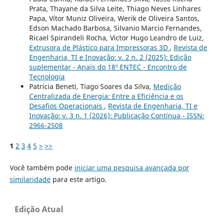
Prata, Thayane da Silva Leite, Thiago Neves Linhares
Papa, Vítor Muniz Oliveira, Werik de Oliveira Santos,
Edson Machado Barbosa, Silvanio Marcio Fernandes,
Ricael Spirandeli Rocha, Victor Hugo Leandro de Luiz,
Extrusora de Plástico para Impressoras 3D
,
Revista de
Engenharia, TI e Inovação: v. 2 n. 2 (2025): Edição
suplementar - Anais do 18º ENTEC - Encontro de
Tecnologia
Patrícia Beneti, Tiago Soares da Silva,
Medição
Centralizada de Energia: Entre a Eficiência e os
Desafios Operacionais
,
Revista de Engenharia, TI e
Inovação: v. 3 n. 1 (2026): Publicação Contínua - ISSN:
2966-2508
1
2
3
4
5
>
>>
Você também pode
iniciar uma pesquisa avançada por
similaridade
para este artigo.
Edição Atual