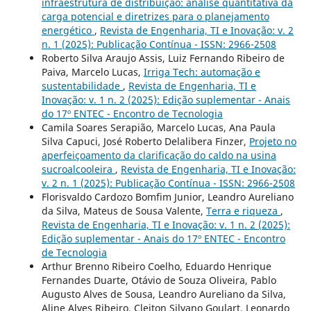
infraestrutura de distribuição: análise quantitativa da
carga potencial e diretrizes para o planejamento
energético
,
Revista de Engenharia, TI e Inovação: v. 2
n. 1 (2025): Publicação Contínua - ISSN: 2966-2508
Roberto Silva Araujo Assis, Luiz Fernando Ribeiro de
Paiva, Marcelo Lucas,
Irriga Tech: automação e
sustentabilidade
,
Revista de Engenharia, TI e
Inovação: v. 1 n. 2 (2025): Edição suplementar - Anais
do 17º ENTEC - Encontro de Tecnologia
Camila Soares Serapião, Marcelo Lucas, Ana Paula
Silva Capuci, José Roberto Delalibera Finzer,
Projeto no
aperfeiçoamento da clarificação do caldo na usina
sucroalcooleira
,
Revista de Engenharia, TI e Inovação:
v. 2 n. 1 (2025): Publicação Contínua - ISSN: 2966-2508
Florisvaldo Cardozo Bomfim Junior, Leandro Aureliano
da Silva, Mateus de Sousa Valente,
Terra e riqueza
,
Revista de Engenharia, TI e Inovação: v. 1 n. 2 (2025):
Edição suplementar - Anais do 17º ENTEC - Encontro
de Tecnologia
Arthur Brenno Ribeiro Coelho, Eduardo Henrique
Fernandes Duarte, Otávio de Souza Oliveira, Pablo
Augusto Alves de Sousa, Leandro Aureliano da Silva,
Aline Alves Ribeiro, Cleiton Silvano Goulart, Leonardo