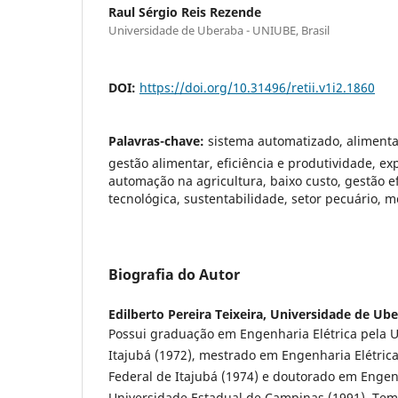
Raul Sérgio Reis Rezende
Universidade de Uberaba - UNIUBE, Brasil
DOI:
https://doi.org/10.31496/retii.v1i2.1860
Palavras-chave:
sistema automatizado, alimentaç
gestão alimentar, eficiência e produtividade, ex
automação na agricultura, baixo custo, gestão ef
tecnológica, sustentabilidade, setor pecuário, 
Biografia do Autor
Edilberto Pereira Teixeira,
Universidade de Ube
Possui graduação em Engenharia Elétrica pela U
Itajubá (1972), mestrado em Engenharia Elétric
Federal de Itajubá (1974) e doutorado em Engenh
Universidade Estadual de Campinas (1991). Tem