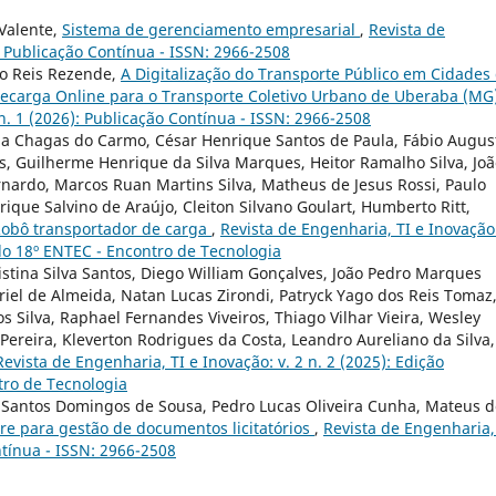
 Valente,
Sistema de gerenciamento empresarial
,
Revista de
): Publicação Contínua - ISSN: 2966-2508
io Reis Rezende,
A Digitalização do Transporte Público em Cidades
Recarga Online para o Transporte Coletivo Urbano de Uberaba (MG
 n. 1 (2026): Publicação Contínua - ISSN: 2966-2508
ida Chagas do Carmo, César Henrique Santos de Paula, Fábio Augus
es, Guilherme Henrique da Silva Marques, Heitor Ramalho Silva, Jo
ernardo, Marcos Ruan Martins Silva, Matheus de Jesus Rossi, Paulo
rique Salvino de Araújo, Cleiton Silvano Goulart, Humberto Ritt,
obô transportador de carga
,
Revista de Engenharia, TI e Inovação:
 do 18º ENTEC - Encontro de Tecnologia
Cristina Silva Santos, Diego William Gonçalves, João Pedro Marques
riel de Almeida, Natan Lucas Zirondi, Patryck Yago dos Reis Tomaz
 Silva, Raphael Fernandes Viveiros, Thiago Vilhar Vieira, Wesley
Pereira, Kleverton Rodrigues da Costa, Leandro Aureliano da Silva,
Revista de Engenharia, TI e Inovação: v. 2 n. 2 (2025): Edição
tro de Tecnologia
e Santos Domingos de Sousa, Pedro Lucas Oliveira Cunha, Mateus d
re para gestão de documentos licitatórios
,
Revista de Engenharia,
ntínua - ISSN: 2966-2508