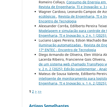
Romeiro Collaço,
Consumo de Energia em Da
Revista de Engenharia, TI e Inovação: v. 3
Wagner Cardoso, Leonardo Campos de Assi
ecológicos
,
Revista de Engenharia, TI e In
Encontro de Tecnologia
Alexsander Corrêa, Edilberto Pereira Teixe
Modelagem e simulação para controle de
Engenharia, TI e Inovação: v. 2 n. 1 (2025
Luciano Lopes Pereira, Edson Machado Ba
iluminação automatizadas
,
Revista de Eng
17º ENTEC - Encontro de Tecnologia
Diego Armando de Oliveira, Elen Vitória Al
Lacerda Ribeiro, Francienne Gois Oliveira
de um sistema web chamado TransPago vo
v. 2 n. 2 (2025): Edição suplementar - Ana
Mateus de Sousa Valente, Edilberto Perei
inteligente de monitoramento para logísti
Engenharia, TI e Inovação: v. 1 n. 2 (2025
1
2
>
>>
Artigos Semelhantes