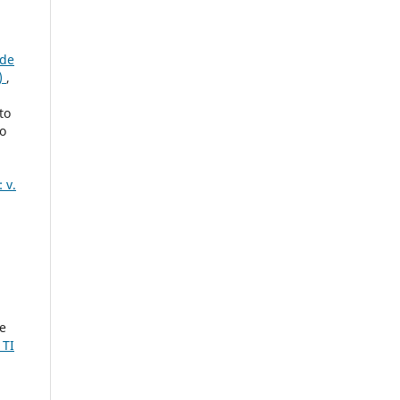
 de
)
,
to
ão
 v.
,
e
 TI