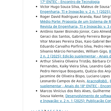
17º ENTEC - Encontro de Tecnologia
Victor Hugo Souza Silva, Mateus de Sousa
Engenharia, TI e Inovação: v. 2 n. 1 (2025
Roger David Rodriguez Aranda, Raul Sérg
Médio Porte: Proposta de um Sistema de 
Revista de Engenharia, TI e Inovação: v. 3
Antônio Xavier Bisinoto Júnior, Caio Alme
Geraci dos Santos, Gabriely Ferreira Borg
Vitor Moraes Pereira Dias, Kaio Gabriel B
Eduardo Carvalho Porfirio Silva, Pedro Hen
Silvanio Márcio Fernandes, William Gigo,
R
2 n. 2 (2025): Edição suplementar - Anais
Arthur Silveira Oliveira Tristão, Bárbara 
Fernandes, Kaiky Vieira Silva, Leandro Gab
Pedro Henrique Bosqueto, Quézia dos Anjos
Jacomine de Oliveira Bispo, Luciano Lopes 
Leonardo Campos de Assis,
AracnoRobô
,
suplementar - Anais do 18º ENTEC - Encon
Marcos Vinícius dos Reis Alves, Guilherm
Sousa Valente,
Desenvolvimento de softwa
e Inovação: v. 2 n. 1 (2025): Publicação Co