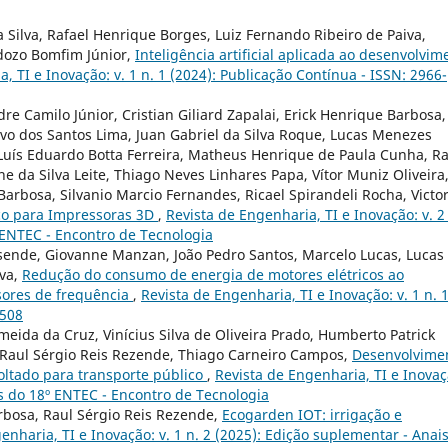
 Silva, Rafael Henrique Borges, Luiz Fernando Ribeiro de Paiva,
rdozo Bomfim Júnior,
Inteligência artificial aplicada ao desenvolvim
, TI e Inovação: v. 1 n. 1 (2024): Publicação Contínua - ISSN: 2966-
re Camilo Júnior, Cristian Giliard Zapalai, Erick Henrique Barbosa,
o dos Santos Lima, Juan Gabriel da Silva Roque, Lucas Menezes
Luís Eduardo Botta Ferreira, Matheus Henrique de Paula Cunha, Ra
e da Silva Leite, Thiago Neves Linhares Papa, Vítor Muniz Oliveira
arbosa, Silvanio Marcio Fernandes, Ricael Spirandeli Rocha, Victo
ico para Impressoras 3D
,
Revista de Engenharia, TI e Inovação: v. 2 
 ENTEC - Encontro de Tecnologia
esende, Giovanne Manzan, João Pedro Santos, Marcelo Lucas, Lucas
lva,
Redução do consumo de energia de motores elétricos ao
sores de frequência
,
Revista de Engenharia, TI e Inovação: v. 1 n. 
2508
meida da Cruz, Vinícius Silva de Oliveira Prado, Humberto Patrick
, Raul Sérgio Reis Rezende, Thiago Carneiro Campos,
Desenvolvime
ltado para transporte público
,
Revista de Engenharia, TI e Inovaç
is do 18º ENTEC - Encontro de Tecnologia
rbosa, Raul Sérgio Reis Rezende,
Ecogarden IOT: irrigação e
enharia, TI e Inovação: v. 1 n. 2 (2025): Edição suplementar - Anai