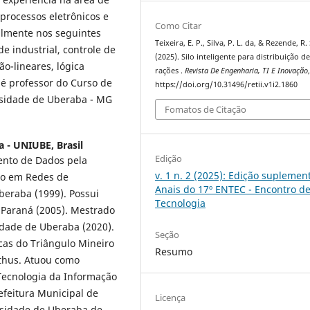
processos eletrônicos e
Como Citar
palmente nos seguintes
Teixeira, E. P., Silva, P. L. da, & Rezende, R. 
de industrial, controle de
(2025). Silo inteligente para distribuição d
ão-lineares, lógica
rações .
Revista De Engenharia, TI E Inovação
 é professor do Curso de
https://doi.org/10.31496/retii.v1i2.1860
rsidade de Uberaba - MG
Fomatos de Citação
 - UNIUBE, Brasil
Edição
ento de Dados pela
v. 1 n. 2 (2025): Edição suplement
ão em Redes de
Anais do 17º ENTEC - Encontro d
eraba (1999). Possui
Tecnologia
 Paraná (2005). Mestrado
idade de Uberaba (2020).
Seção
cas do Triângulo Mineiro
Resumo
thus. Atuou como
 Tecnologia da Informação
efeitura Municipal de
Licença
sidade de Uberaba de