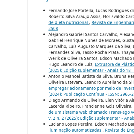
Fernando José Portella, Lucas Rodrigues da
Roberto Silva Araújo Assis, Florisvaldo Ca
de dieta nutricional
,
Revista de Engenharia
2508
Alejandro Gabriel Santos Carvalho, Alexand
Gabriel Henrique Nunes de Moraes, Gustav
Carvalho, Luís Augusto Marques da Silva, 
Fernandes Silva, Tasso Rocha Prata, Thayan
Werik de Oliveira Santos, Edson Machado B
Hugo Leandro de Luiz,
Extrusora de Plást
(2025): Edição suplementar - Anais do 18º
Antonio Manoel Batista da Silva, Bruna R
Oliveira Estevam, Leandro Aureliano da Si
empregar acionamento por meio de inver
(2024): Publicação Contínua - ISSN: 2966-
Diego Armando de Oliveira, Elen Vitória Al
Lacerda Ribeiro, Francienne Gois Oliveira
de um sistema web chamado TransPago vo
v. 2 n. 2 (2025): Edição suplementar - Ana
Luciano Lopes Pereira, Edson Machado Ba
iluminação automatizadas
,
Revista de Eng