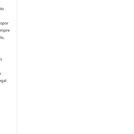
elo
ispor
sempre
lo,
os
o
egal