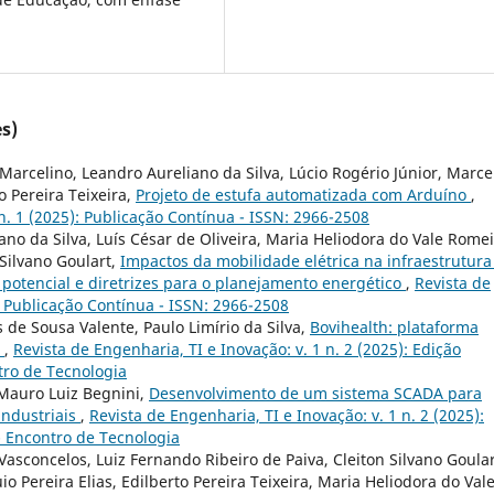
s)
arcelino, Leandro Aureliano da Silva, Lúcio Rogério Júnior, Marce
o Pereira Teixeira,
Projeto de estufa automatizada com Arduíno
,
 n. 1 (2025): Publicação Contínua - ISSN: 2966-2508
no da Silva, Luís César de Oliveira, Maria Heliodora do Vale Rome
 Silvano Goulart,
Impactos da mobilidade elétrica na infraestrutura
a potencial e diretrizes para o planejamento energético
,
Revista de
): Publicação Contínua - ISSN: 2966-2508
 de Sousa Valente, Paulo Limírio da Silva,
Bovihealth: plataforma
s
,
Revista de Engenharia, TI e Inovação: v. 1 n. 2 (2025): Edição
tro de Tecnologia
 Mauro Luiz Begnini,
Desenvolvimento de um sistema SCADA para
industriais
,
Revista de Engenharia, TI e Inovação: v. 1 n. 2 (2025):
- Encontro de Tecnologia
Vasconcelos, Luiz Fernando Ribeiro de Paiva, Cleiton Silvano Goular
Pereira Elias, Edilberto Pereira Teixeira, Maria Heliodora do Val