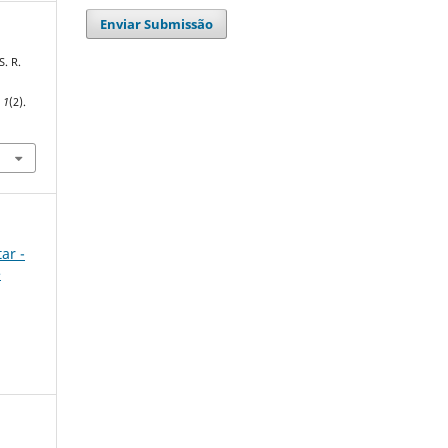
Enviar Submissão
S. R.
e
,
1
(2).
ar -
e