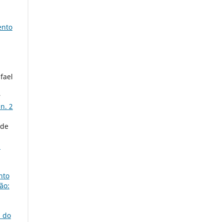
ento
fael
,
r
n. 2
 de
1
nto
ão:
s do