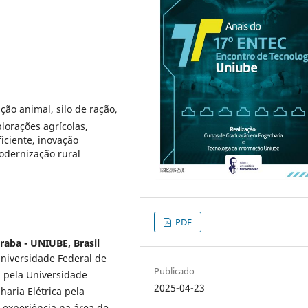
ão animal, silo de ração,
plorações agrícolas,
iciente, inovação
modernização rural
PDF
raba - UNIUBE, Brasil
niversidade Federal de
Publicado
a pela Universidade
2025-04-23
aria Elétrica pela
 experiência na área de