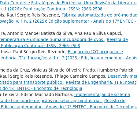
ta Centers e Estratégias de Eficiência: Uma Revisão da Literatur
 n. 1 (2026): Publicação Contínua - ISSN: 2966-2508
s, Raul Sérgio Reis Rezende,
Fábrica automatizada de pré-molda
ovação: v. 1 n. 2 (2025): Edição suplementar - Anais do 17º ENTEC -
ira, Antonio Manoel Batista da Silva, Ana Paula Silva Capuci,
 temperatura e umidade numa incubadora de ovos
,
Revista de
): Publicação Contínua - ISSN: 2966-2508
rbosa, Raul Sérgio Reis Rezende,
Ecogarden IOT: irrigação e
enharia, TI e Inovação: v. 1 n. 2 (2025): Edição suplementar - Anai
meida da Cruz, Vinícius Silva de Oliveira Prado, Humberto Patrick
, Raul Sérgio Reis Rezende, Thiago Carneiro Campos,
Desenvolvime
ltado para transporte público
,
Revista de Engenharia, TI e Inovaç
is do 18º ENTEC - Encontro de Tecnologia
ra Teixeira, Edson Machado Barbosa,
Implementação de sistema
ca de transporte de grãos no setor agroindustrial
,
Revista de
): Edição suplementar - Anais do 17º ENTEC - Encontro de Tecnologi