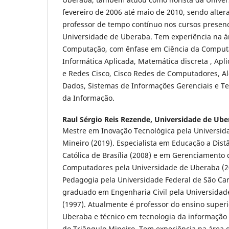
fevereiro de 2006 até maio de 2010, sendo alter
professor de tempo contínuo nos cursos presenci
Universidade de Uberaba. Tem experiência na á
Computação, com ênfase em Ciência da Comput
Informática Aplicada, Matemática discreta , Apli
e Redes Cisco, Cisco Redes de Computadores, Al
Dados, Sistemas de Informações Gerenciais e T
da Informação.
Raul Sérgio Reis Rezende,
Universidade de Uber
Mestre em Inovação Tecnológica pela Universid
Mineiro (2019). Especialista em Educação a Dist
Católica de Brasília (2008) e em Gerenciamento
Computadores pela Universidade de Uberaba (2
Pedagogia pela Universidade Federal de São Carl
graduado em Engenharia Civil pela Universida
(1997). Atualmente é professor do ensino super
Uberaba e técnico em tecnologia da informação
do Triângulo Mineiro. Tem experiência na área