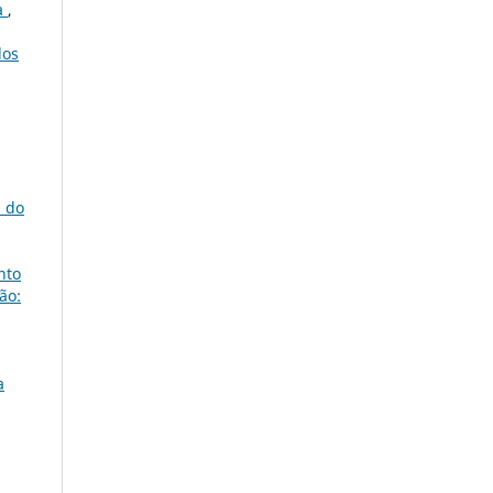
a
,
dos
s do
nto
ão:
a