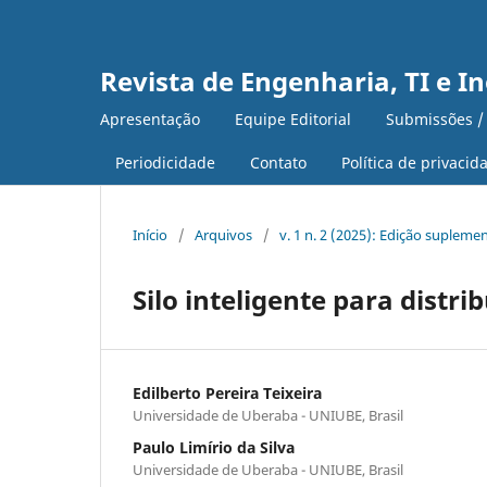
Revista de Engenharia, TI e I
Apresentação
Equipe Editorial
Submissões /
Periodicidade
Contato
Política de privacid
Início
/
Arquivos
/
v. 1 n. 2 (2025): Edição supleme
Silo inteligente para distri
Edilberto Pereira Teixeira
Universidade de Uberaba - UNIUBE, Brasil
Paulo Limírio da Silva
Universidade de Uberaba - UNIUBE, Brasil