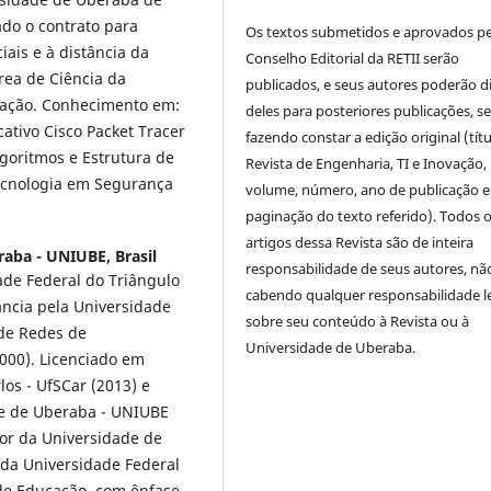
ado o contrato para
Os textos submetidos e aprovados p
ais e à distância da
Conselho Editorial da RETII serão
rea de Ciência da
publicados, e seus autores poderão d
ação. Conhecimento em:
deles para posteriores publicações, 
cativo Cisco Packet Tracer
fazendo constar a edição original (títu
goritmos e Estrutura de
Revista de Engenharia, TI e Inovação,
ecnologia em Segurança
volume, número, ano de publicação e
paginação do texto referido). Todos 
artigos dessa Revista são de inteira
aba - UNIUBE, Brasil
responsabilidade de seus autores, nã
ade Federal do Triângulo
cabendo qualquer responsabilidade l
ância pela Universidade
sobre seu conteúdo à Revista ou à
 de Redes de
Universidade de Uberaba.
000). Licenciado em
os - UfSCar (2013) e
de de Uberaba - UNIUBE
ior da Universidade de
 da Universidade Federal
 de Educação, com ênfase