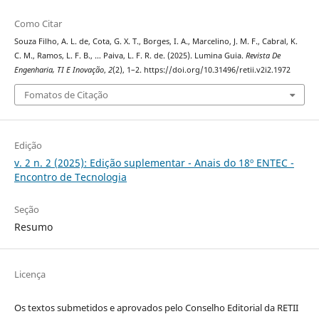
Como Citar
Souza Filho, A. L. de, Cota, G. X. T., Borges, I. A., Marcelino, J. M. F., Cabral, K.
C. M., Ramos, L. F. B., … Paiva, L. F. R. de. (2025). Lumina Guia.
Revista De
Engenharia, TI E Inovação
,
2
(2), 1–2. https://doi.org/10.31496/retii.v2i2.1972
Fomatos de Citação
Edição
v. 2 n. 2 (2025): Edição suplementar - Anais do 18º ENTEC -
Encontro de Tecnologia
Seção
Resumo
Licença
Os textos submetidos e aprovados pelo Conselho Editorial da RETII