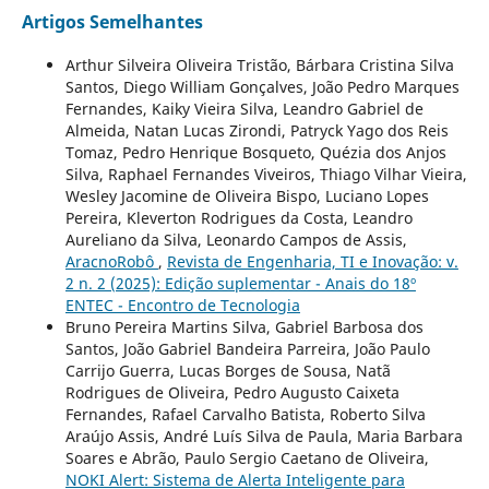
Artigos Semelhantes
Arthur Silveira Oliveira Tristão, Bárbara Cristina Silva
Santos, Diego William Gonçalves, João Pedro Marques
Fernandes, Kaiky Vieira Silva, Leandro Gabriel de
Almeida, Natan Lucas Zirondi, Patryck Yago dos Reis
Tomaz, Pedro Henrique Bosqueto, Quézia dos Anjos
Silva, Raphael Fernandes Viveiros, Thiago Vilhar Vieira,
Wesley Jacomine de Oliveira Bispo, Luciano Lopes
Pereira, Kleverton Rodrigues da Costa, Leandro
Aureliano da Silva, Leonardo Campos de Assis,
AracnoRobô
,
Revista de Engenharia, TI e Inovação: v.
2 n. 2 (2025): Edição suplementar - Anais do 18º
ENTEC - Encontro de Tecnologia
Bruno Pereira Martins Silva, Gabriel Barbosa dos
Santos, João Gabriel Bandeira Parreira, João Paulo
Carrijo Guerra, Lucas Borges de Sousa, Natã
Rodrigues de Oliveira, Pedro Augusto Caixeta
Fernandes, Rafael Carvalho Batista, Roberto Silva
Araújo Assis, André Luís Silva de Paula, Maria Barbara
Soares e Abrão, Paulo Sergio Caetano de Oliveira,
NOKI Alert: Sistema de Alerta Inteligente para