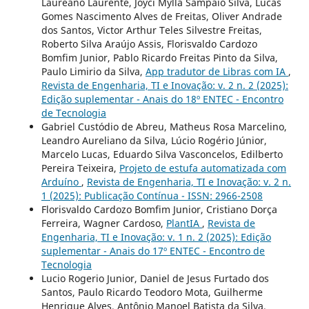
Laureano Laurente, Joyci Mylla Sampaio Silva, Lucas
Gomes Nascimento Alves de Freitas, Oliver Andrade
dos Santos, Victor Arthur Teles Silvestre Freitas,
Roberto Silva Araújo Assis, Florisvaldo Cardozo
Bomfim Junior, Pablo Ricardo Freitas Pinto da Silva,
Paulo Limirio da Silva,
App tradutor de Libras com IA
,
Revista de Engenharia, TI e Inovação: v. 2 n. 2 (2025):
Edição suplementar - Anais do 18º ENTEC - Encontro
de Tecnologia
Gabriel Custódio de Abreu, Matheus Rosa Marcelino,
Leandro Aureliano da Silva, Lúcio Rogério Júnior,
Marcelo Lucas, Eduardo Silva Vasconcelos, Edilberto
Pereira Teixeira,
Projeto de estufa automatizada com
Arduíno
,
Revista de Engenharia, TI e Inovação: v. 2 n.
1 (2025): Publicação Contínua - ISSN: 2966-2508
Florisvaldo Cardozo Bomfim Junior, Cristiano Dorça
Ferreira, Wagner Cardoso,
PlantIA
,
Revista de
Engenharia, TI e Inovação: v. 1 n. 2 (2025): Edição
suplementar - Anais do 17º ENTEC - Encontro de
Tecnologia
Lucio Rogerio Junior, Daniel de Jesus Furtado dos
Santos, Paulo Ricardo Teodoro Mota, Guilherme
Henrique Alves, Antônio Manoel Batista da Silva,