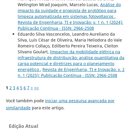
Welington Mrad Joaquim, Marcelo Lucas,
Análise do
impacto da sujidade e proposta de protótipo para
limpeza automatizada em sistemas fotovoltaicos
,
Revista de Engenharia, TI e Inovação: v. 1 n. 1 (2024):
Publicação Contínua - ISSN: 2966-2508
Eduardo Silva Vasconcelos, Leandro Aureliano da
Silva, Luís César de Oliveira, Maria Heliodora do Vale
Romeiro Collaço, Edilberto Pereira Teixeira, Cleiton
Silvano Goulart,
Impactos da mobilidade elétrica na
infraestrutura de distribuição: análise quantitativa da
carga potencial e diretrizes para o planejamento
energético
,
Revista de Engenharia, TI e Inovação: v. 2
n. 1 (2025): Publicação Contínua - ISSN: 2966-2508
1
2
3
4
5
6
7
>
>>
Você também pode
iniciar uma pesquisa avançada por
similaridade
para este artigo.
Edição Atual