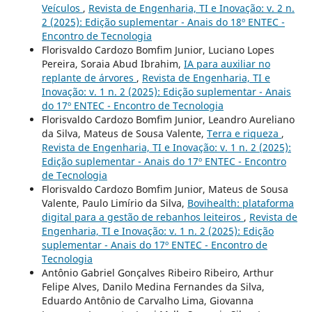
Veículos
,
Revista de Engenharia, TI e Inovação: v. 2 n.
2 (2025): Edição suplementar - Anais do 18º ENTEC -
Encontro de Tecnologia
Florisvaldo Cardozo Bomfim Junior, Luciano Lopes
Pereira, Soraia Abud Ibrahim,
IA para auxiliar no
replante de árvores
,
Revista de Engenharia, TI e
Inovação: v. 1 n. 2 (2025): Edição suplementar - Anais
do 17º ENTEC - Encontro de Tecnologia
Florisvaldo Cardozo Bomfim Junior, Leandro Aureliano
da Silva, Mateus de Sousa Valente,
Terra e riqueza
,
Revista de Engenharia, TI e Inovação: v. 1 n. 2 (2025):
Edição suplementar - Anais do 17º ENTEC - Encontro
de Tecnologia
Florisvaldo Cardozo Bomfim Junior, Mateus de Sousa
Valente, Paulo Limírio da Silva,
Bovihealth: plataforma
digital para a gestão de rebanhos leiteiros
,
Revista de
Engenharia, TI e Inovação: v. 1 n. 2 (2025): Edição
suplementar - Anais do 17º ENTEC - Encontro de
Tecnologia
Antônio Gabriel Gonçalves Ribeiro Ribeiro, Arthur
Felipe Alves, Danilo Medina Fernandes da Silva,
Eduardo Antônio de Carvalho Lima, Giovanna