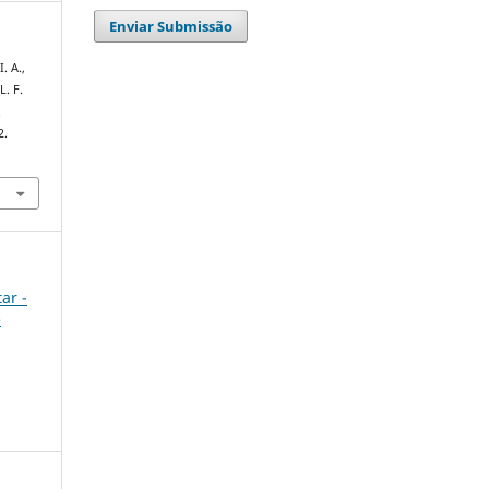
Enviar Submissão
. A.,
L. F.
.
2.
ar -
e