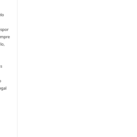
elo
ispor
sempre
lo,
os
o
egal