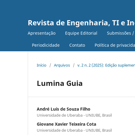
Revista de Engenharia, TI e I
Apresentação
Equipe Editorial
Submissões /
Periodicidade
Contato
Política de privacid
Início
/
Arquivos
/
v. 2 n. 2 (2025): Edição supleme
Lumina Guia
André Luís de Souza Filho
Universidade de Uberaba - UNIUBE, Brasil
Giovane Xavier Teixeira Cota
Universidade de Uberaba - UNIUBE, Brasil