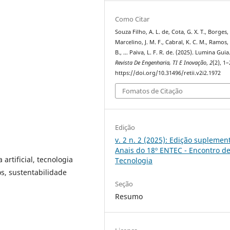
Como Citar
Souza Filho, A. L. de, Cota, G. X. T., Borges, I
Marcelino, J. M. F., Cabral, K. C. M., Ramos, 
B., … Paiva, L. F. R. de. (2025). Lumina Guia
Revista De Engenharia, TI E Inovação
,
2
(2), 1–
https://doi.org/10.31496/retii.v2i2.1972
Fomatos de Citação
Edição
v. 2 n. 2 (2025): Edição suplement
Anais do 18º ENTEC - Encontro d
 artificial, tecnologia
Tecnologia
os, sustentabilidade
Seção
Resumo