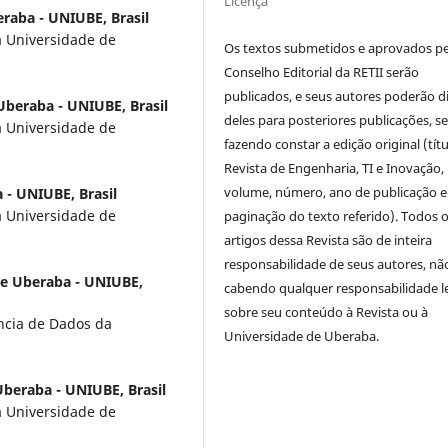
Licença
raba - UNIUBE, Brasil
a Universidade de
Os textos submetidos e aprovados p
Conselho Editorial da RETII serão
publicados, e seus autores poderão d
Uberaba - UNIUBE, Brasil
deles para posteriores publicações, 
a Universidade de
fazendo constar a edição original (títu
Revista de Engenharia, TI e Inovação,
volume, número, ano de publicação e
 - UNIUBE, Brasil
a Universidade de
paginação do texto referido). Todos 
artigos dessa Revista são de inteira
responsabilidade de seus autores, nã
de Uberaba - UNIUBE,
cabendo qualquer responsabilidade l
sobre seu conteúdo à Revista ou à
ência de Dados da
Universidade de Uberaba.
beraba - UNIUBE, Brasil
a Universidade de