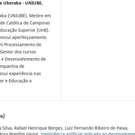
e Uberaba - UNIUBE,
aba (UNIUBE). Mestre em
ade Católica de Campinas
Educação Superior (UnB).
Possui aperfeiçoamento
em Processamento de
Gestor dos cursos
e e Desenvolvimento de
Companhia de
ssui experiência nas
or e Educação a
s)
 Silva, Rafael Henrique Borges, Luiz Fernando Ribeiro de Paiva,
rdozo Bomfim Júnior,
Inteligência artificial aplicada ao desenvolvim