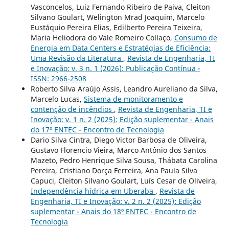
Vasconcelos, Luiz Fernando Ribeiro de Paiva, Cleiton
Silvano Goulart, Welington Mrad Joaquim, Marcelo
Eustáquio Pereira Elias, Edilberto Pereira Teixeira,
Maria Heliodora do Vale Romeiro Collaço,
Consumo de
Energia em Data Centers e Estratégias de Eficiência:
Uma Revisão da Literatura
,
Revista de Engenharia, TI
e Inovação: v. 3 n. 1 (2026): Publicação Contínua -
ISSN: 2966-2508
Roberto Silva Araújo Assis, Leandro Aureliano da Silva,
Marcelo Lucas,
Sistema de monitoramento e
contenção de incêndios
,
Revista de Engenharia, TI e
Inovação: v. 1 n. 2 (2025): Edição suplementar - Anais
do 17º ENTEC - Encontro de Tecnologia
Dario Silva Cintra, Diego Victor Barbosa de Oliveira,
Gustavo Florencio Vieira, Marco Antônio dos Santos
Mazeto, Pedro Henrique Silva Sousa, Thábata Carolina
Pereira, Cristiano Dorça Ferreira, Ana Paula Silva
Capuci, Cleiton Silvano Goulart, Luís Cesar de Oliveira,
Independência hídrica em Uberaba
,
Revista de
Engenharia, TI e Inovação: v. 2 n. 2 (2025): Edição
suplementar - Anais do 18º ENTEC - Encontro de
Tecnologia