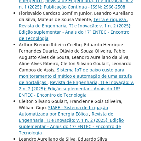
energético
,
Revista de Engenharia, TI e Inovação: v. 2
n. 1 (2025): Publicação Contínua - ISSN: 2966-2508
Florisvaldo Cardozo Bomfim Junior, Leandro Aureliano
da Silva, Mateus de Sousa Valente,
Terra e riqueza
,
Revista de Engenharia, TI e Inovação: v. 1 n. 2 (2025):
Edição suplementar - Anais do 17º ENTEC - Encontro
de Tecnologia
Arthur Brenno Ribeiro Coelho, Eduardo Henrique
Fernandes Duarte, Otávio de Souza Oliveira, Pablo
Augusto Alves de Sousa, Leandro Aureliano da Silva,
Aline Alves Ribeiro, Cleiton Silvano Goulart, Leonardo
Campos de Assis,
Sistema IoT de baixo custo para
monitoramento climático e automação de uma estufa
de hortaliças
,
Revista de Engenharia, TI e Inovação: v.
2 n. 2 (2025): Edição suplementar - Anais do 18º
ENTEC - Encontro de Tecnologia
Cleiton Silvano Goulart, Francienne Gois Oliveira,
William Gigo,
SIAEE - Sistema de Irrigação
Automatizada por Energia Eólica
,
Revista de
Engenharia, TI e Inovação: v. 1 n. 2 (2025): Edição
suplementar - Anais do 17º ENTEC - Encontro de
Tecnologia
Leandro Aureliano da Silva, Eduardo Silva