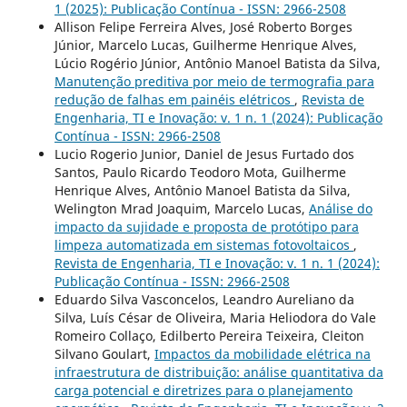
1 (2025): Publicação Contínua - ISSN: 2966-2508
Allison Felipe Ferreira Alves, José Roberto Borges
Júnior, Marcelo Lucas, Guilherme Henrique Alves,
Lúcio Rogério Júnior, Antônio Manoel Batista da Silva,
Manutenção preditiva por meio de termografia para
redução de falhas em painéis elétricos
,
Revista de
Engenharia, TI e Inovação: v. 1 n. 1 (2024): Publicação
Contínua - ISSN: 2966-2508
Lucio Rogerio Junior, Daniel de Jesus Furtado dos
Santos, Paulo Ricardo Teodoro Mota, Guilherme
Henrique Alves, Antônio Manoel Batista da Silva,
Welington Mrad Joaquim, Marcelo Lucas,
Análise do
impacto da sujidade e proposta de protótipo para
limpeza automatizada em sistemas fotovoltaicos
,
Revista de Engenharia, TI e Inovação: v. 1 n. 1 (2024):
Publicação Contínua - ISSN: 2966-2508
Eduardo Silva Vasconcelos, Leandro Aureliano da
Silva, Luís César de Oliveira, Maria Heliodora do Vale
Romeiro Collaço, Edilberto Pereira Teixeira, Cleiton
Silvano Goulart,
Impactos da mobilidade elétrica na
infraestrutura de distribuição: análise quantitativa da
carga potencial e diretrizes para o planejamento