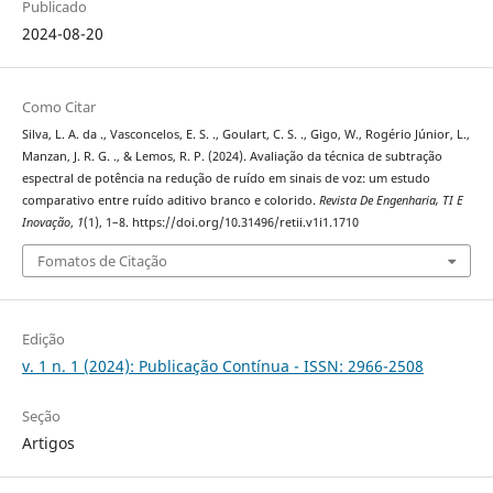
Publicado
2024-08-20
Como Citar
Silva, L. A. da ., Vasconcelos, E. S. ., Goulart, C. S. ., Gigo, W., Rogério Júnior, L.,
Manzan, J. R. G. ., & Lemos, R. P. (2024). Avaliação da técnica de subtração
espectral de potência na redução de ruído em sinais de voz: um estudo
comparativo entre ruído aditivo branco e colorido.
Revista De Engenharia, TI E
Inovação
,
1
(1), 1–8. https://doi.org/10.31496/retii.v1i1.1710
Fomatos de Citação
Edição
v. 1 n. 1 (2024): Publicação Contínua - ISSN: 2966-2508
Seção
Artigos