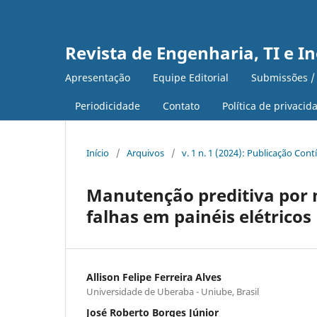
Revista de Engenharia, TI e I
Apresentação
Equipe Editorial
Submissões /
Periodicidade
Contato
Política de privacid
Início
/
Arquivos
/
v. 1 n. 1 (2024): Publicação Con
Manutenção preditiva por 
falhas em painéis elétricos
Allison Felipe Ferreira Alves
Universidade de Uberaba - Uniube, Brasil
José Roberto Borges Júnior