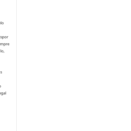
elo
ispor
sempre
lo,
os
o
egal