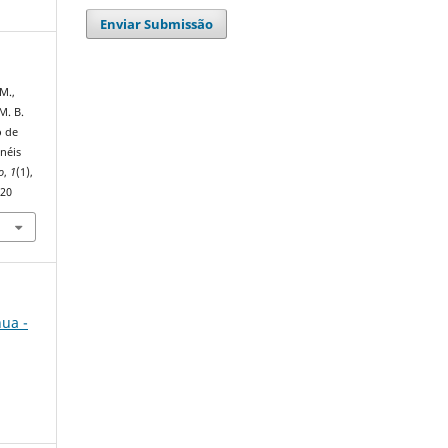
Enviar Submissão
 M.,
 M. B.
o de
néis
o
,
1
(1),
720
nua -