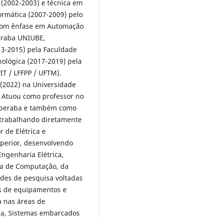
 (2002-2003) e técnica em
formática (2007-2009) pelo
 com ênfase em Automação
beraba UNIUBE,
3-2015) pela Faculdade
ológica (2017-2019) pela
IT / LFFPP / UFTM).
(2022) na Universidade
. Atuou como professor no
 Uberaba e também como
 trabalhando diretamente
 de Elétrica e
perior, desenvolvendo
Engenharia Elétrica,
ia de Computação, da
des de pesquisa voltadas
os de equipamentos e
a nas áreas de
cia, Sistemas embarcados