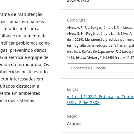
2024-08-20
ograma de manutenção
Como Citar
uzir falhas em painéis
Alves, A. F. F. ., Borges Júnior, J. R. ., Lucas,
resultados indicam a
Alves, G. H., Rogério Júnior, L. ., & Silva, A.
 falhas e no aumento da
da . (2024). Manutenção preditiva por mei
dentificar problemas como
termografia para redução de falhas em pai
argas, prevenindo danos
elétricos.
Revista De Engenharia, TI E Inovaçã
ria elétrica e equipe de
1–16. https://doi.org/10.31496/retii.v1i1.1
edida da termografia. Os
Fomatos de Citação
abelecidas neste estudo
setor interessadas em
sultados destacam a
Edição
lmente em ambientes
v. 1 n. 1 (2024): Publicação Contí
ência dos sistemas
ISSN: 2966-2508
Seção
Artigos