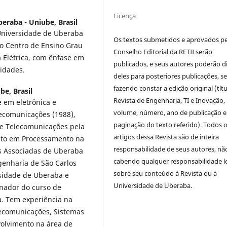
Licença
eraba - Uniube, Brasil
Universidade de Uberaba
Os textos submetidos e aprovados p
do Centro de Ensino Grau
Conselho Editorial da RETII serão
 Elétrica, com ênfase em
publicados, e seus autores poderão d
lidades.
deles para posteriores publicações, 
fazendo constar a edição original (títu
be, Brasil
Revista de Engenharia, TI e Inovação,
 em eletrônica e
volume, número, ano de publicação e
lecomunicações (1988),
paginação do texto referido). Todos 
de Telecomunicações pela
artigos dessa Revista são de inteira
nto em Processamento na
responsabilidade de seus autores, nã
es Associadas de Uberaba
cabendo qualquer responsabilidade l
genharia de São Carlos
sobre seu conteúdo à Revista ou à
rsidade de Uberaba e
Universidade de Uberaba.
enador do curso de
a. Tem experiência na
lecomunicações, Sistemas
volvimento na área de