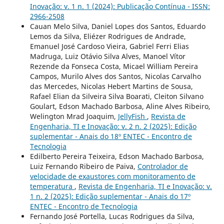
Inovação: v. 1 n. 1 (2024): Publicação Contínua - ISSN:
2966-2508
Cauan Melo Silva, Daniel Lopes dos Santos, Eduardo
Lemos da Silva, Eliézer Rodrigues de Andrade,
Emanuel José Cardoso Vieira, Gabriel Ferri Elias
Madruga, Luiz Otávio Silva Alves, Manoel Vítor
Rezende da Fonseca Costa, Micael William Pereira
Campos, Murilo Alves dos Santos, Nicolas Carvalho
das Mercedes, Nicolas Hebert Martins de Sousa,
Rafael Elian da Silveira Silva Boarati, Cleiton Silvano
Goulart, Edson Machado Barbosa, Aline Alves Ribeiro,
Welington Mrad Joaquim,
JellyFish
,
Revista de
Engenharia, TI e Inovação: v. 2 n. 2 (2025): Edição
suplementar - Anais do 18º ENTEC - Encontro de
Tecnologia
Edilberto Pereira Teixeira, Edson Machado Barbosa,
Luiz Fernando Ribeiro de Paiva,
Controlador de
velocidade de exaustores com monitoramento de
temperatura
,
Revista de Engenharia, TI e Inovação: v.
1 n. 2 (2025): Edição suplementar - Anais do 17º
ENTEC - Encontro de Tecnologia
Fernando José Portella, Lucas Rodrigues da Silva,