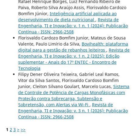
Rafael Henrique Borges, Luiz Fernando Ribeiro de
Paiva, Roberto Silva Araújo Assis, Florisvaldo Cardozo
Bomfim Júnior,
Inteligência artificial aplicada ao
desenvolvimento de dieta nutricional
,
Revista de
Engenharia, TI e Inovação: v. 1 n. 1 (2024): Publicação
Contínua - ISSN: 2966-2508
Florisvaldo Cardozo Bomfim Junior, Mateus de Sousa
Valente, Paulo Limírio da Silva,
Bovihealth: plataforma
digital para a gestão de rebanhos leiteiros
,
Revista de
Engenharia, TI e Inovação: v. 1 n. 2 (2025): Edição
suplementar - Anais do 17º ENTEC - Encontro de
Tecnologia
Filipy Dener Oliveira Teixeira, Gabriel Leal Ramos,
Vitor da Silva Santos, Florisvaldo Cardoso Bomfim
Junior, Cleiton Silvano Goulart, Marcelo Lucas,
Sistema
de Controle de Potência de Cargas Monofásicas com
Proteção contra Sobrecarga, Subtensão e
Sobretensão, com Alertas via Wi-Fi
,
Revista de
Engenharia, TI e Inovação: v. 3 n. 1 (2026): Publicação
Contínua - ISSN: 2966-2508
1
2
3
>
>>