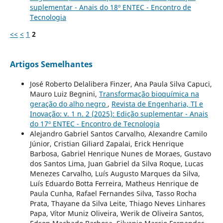
suplementar - Anais do 18º ENTEC - Encontro de
Tecnologia
<<
<
1
2
Artigos Semelhantes
José Roberto Delalibera Finzer, Ana Paula Silva Capuci,
Mauro Luiz Begnini,
Transformação bioquímica na
geração do alho negro
,
Revista de Engenharia, TI e
Inovação: v. 1 n. 2 (2025): Edição suplementar - Anais
do 17º ENTEC - Encontro de Tecnologia
Alejandro Gabriel Santos Carvalho, Alexandre Camilo
Júnior, Cristian Giliard Zapalai, Erick Henrique
Barbosa, Gabriel Henrique Nunes de Moraes, Gustavo
dos Santos Lima, Juan Gabriel da Silva Roque, Lucas
Menezes Carvalho, Luís Augusto Marques da Silva,
Luís Eduardo Botta Ferreira, Matheus Henrique de
Paula Cunha, Rafael Fernandes Silva, Tasso Rocha
Prata, Thayane da Silva Leite, Thiago Neves Linhares
Papa, Vítor Muniz Oliveira, Werik de Oliveira Santos,