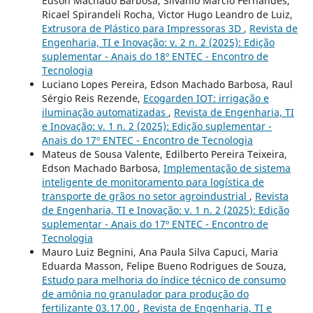
Edson Machado Barbosa, Silvanio Marcio Fernandes,
Ricael Spirandeli Rocha, Victor Hugo Leandro de Luiz,
Extrusora de Plástico para Impressoras 3D
,
Revista de
Engenharia, TI e Inovação: v. 2 n. 2 (2025): Edição
suplementar - Anais do 18º ENTEC - Encontro de
Tecnologia
Luciano Lopes Pereira, Edson Machado Barbosa, Raul
Sérgio Reis Rezende,
Ecogarden IOT: irrigação e
iluminação automatizadas
,
Revista de Engenharia, TI
e Inovação: v. 1 n. 2 (2025): Edição suplementar -
Anais do 17º ENTEC - Encontro de Tecnologia
Mateus de Sousa Valente, Edilberto Pereira Teixeira,
Edson Machado Barbosa,
Implementação de sistema
inteligente de monitoramento para logística de
transporte de grãos no setor agroindustrial
,
Revista
de Engenharia, TI e Inovação: v. 1 n. 2 (2025): Edição
suplementar - Anais do 17º ENTEC - Encontro de
Tecnologia
Mauro Luiz Begnini, Ana Paula Silva Capuci, Maria
Eduarda Masson, Felipe Bueno Rodrigues de Souza,
Estudo para melhoria do índice técnico de consumo
de amônia no granulador para produção do
fertilizante 03.17.00
,
Revista de Engenharia, TI e