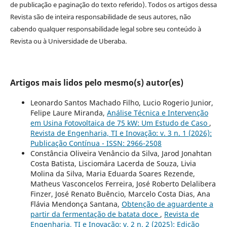
de publicação e paginação do texto referido). Todos os artigos dessa
Revista são de inteira responsabilidade de seus autores, não
cabendo qualquer responsabilidade legal sobre seu conteúdo à
Revista ou à Universidade de Uberaba.
Artigos mais lidos pelo mesmo(s) autor(es)
Leonardo Santos Machado Filho, Lucio Rogerio Junior,
Felipe Laure Miranda,
Análise Técnica e Intervenção
em Usina Fotovoltaica de 75 kW: Um Estudo de Caso
,
Revista de Engenharia, TI e Inovação: v. 3 n. 1 (2026):
Publicação Contínua - ISSN: 2966-2508
Constância Oliveira Venâncio da Silva, Jarod Jonahtan
Costa Batista, Lisciomára Lacerda de Souza, Livia
Molina da Silva, Maria Eduarda Soares Rezende,
Matheus Vasconcelos Ferreira, José Roberto Delalibera
Finzer, José Renato Buêncio, Marcelo Costa Dias, Ana
Flávia Mendonça Santana,
Obtenção de aguardente a
partir da fermentação de batata doce
,
Revista de
Engenharia, TI e Inovação: v. 2 n. 2 (2025): Edição