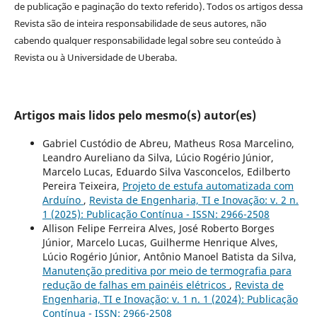
de publicação e paginação do texto referido). Todos os artigos dessa
Revista são de inteira responsabilidade de seus autores, não
cabendo qualquer responsabilidade legal sobre seu conteúdo à
Revista ou à Universidade de Uberaba.
Artigos mais lidos pelo mesmo(s) autor(es)
Gabriel Custódio de Abreu, Matheus Rosa Marcelino,
Leandro Aureliano da Silva, Lúcio Rogério Júnior,
Marcelo Lucas, Eduardo Silva Vasconcelos, Edilberto
Pereira Teixeira,
Projeto de estufa automatizada com
Arduíno
,
Revista de Engenharia, TI e Inovação: v. 2 n.
1 (2025): Publicação Contínua - ISSN: 2966-2508
Allison Felipe Ferreira Alves, José Roberto Borges
Júnior, Marcelo Lucas, Guilherme Henrique Alves,
Lúcio Rogério Júnior, Antônio Manoel Batista da Silva,
Manutenção preditiva por meio de termografia para
redução de falhas em painéis elétricos
,
Revista de
Engenharia, TI e Inovação: v. 1 n. 1 (2024): Publicação
Contínua - ISSN: 2966-2508