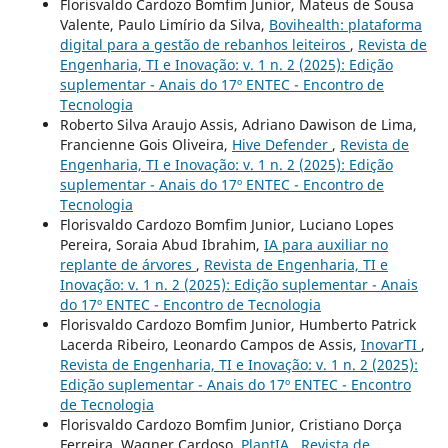
Florisvaldo Cardozo Bomfim Junior, Mateus de Sousa
Valente, Paulo Limírio da Silva,
Bovihealth: plataforma
digital para a gestão de rebanhos leiteiros
,
Revista de
Engenharia, TI e Inovação: v. 1 n. 2 (2025): Edição
suplementar - Anais do 17º ENTEC - Encontro de
Tecnologia
Roberto Silva Araujo Assis, Adriano Dawison de Lima,
Francienne Gois Oliveira,
Hive Defender
,
Revista de
Engenharia, TI e Inovação: v. 1 n. 2 (2025): Edição
suplementar - Anais do 17º ENTEC - Encontro de
Tecnologia
Florisvaldo Cardozo Bomfim Junior, Luciano Lopes
Pereira, Soraia Abud Ibrahim,
IA para auxiliar no
replante de árvores
,
Revista de Engenharia, TI e
Inovação: v. 1 n. 2 (2025): Edição suplementar - Anais
do 17º ENTEC - Encontro de Tecnologia
Florisvaldo Cardozo Bomfim Junior, Humberto Patrick
Lacerda Ribeiro, Leonardo Campos de Assis,
InovarTI
,
Revista de Engenharia, TI e Inovação: v. 1 n. 2 (2025):
Edição suplementar - Anais do 17º ENTEC - Encontro
de Tecnologia
Florisvaldo Cardozo Bomfim Junior, Cristiano Dorça
Ferreira, Wagner Cardoso,
PlantIA
,
Revista de