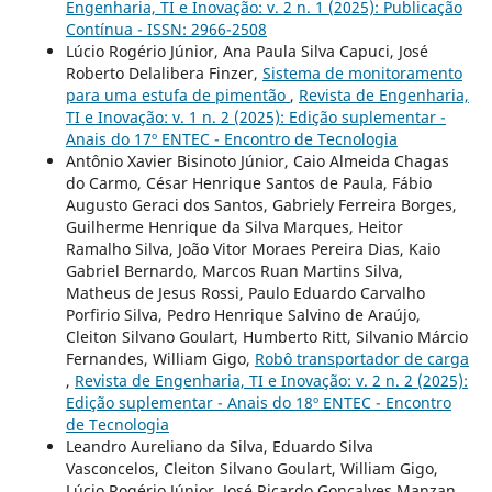
Engenharia, TI e Inovação: v. 2 n. 1 (2025): Publicação
Contínua - ISSN: 2966-2508
Lúcio Rogério Júnior, Ana Paula Silva Capuci, José
Roberto Delalibera Finzer,
Sistema de monitoramento
para uma estufa de pimentão
,
Revista de Engenharia,
TI e Inovação: v. 1 n. 2 (2025): Edição suplementar -
Anais do 17º ENTEC - Encontro de Tecnologia
Antônio Xavier Bisinoto Júnior, Caio Almeida Chagas
do Carmo, César Henrique Santos de Paula, Fábio
Augusto Geraci dos Santos, Gabriely Ferreira Borges,
Guilherme Henrique da Silva Marques, Heitor
Ramalho Silva, João Vitor Moraes Pereira Dias, Kaio
Gabriel Bernardo, Marcos Ruan Martins Silva,
Matheus de Jesus Rossi, Paulo Eduardo Carvalho
Porfirio Silva, Pedro Henrique Salvino de Araújo,
Cleiton Silvano Goulart, Humberto Ritt, Silvanio Márcio
Fernandes, William Gigo,
Robô transportador de carga
,
Revista de Engenharia, TI e Inovação: v. 2 n. 2 (2025):
Edição suplementar - Anais do 18º ENTEC - Encontro
de Tecnologia
Leandro Aureliano da Silva, Eduardo Silva
Vasconcelos, Cleiton Silvano Goulart, William Gigo,
Lúcio Rogério Júnior, José Ricardo Gonçalves Manzan,