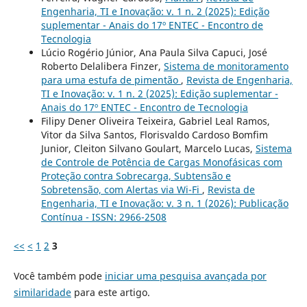
Engenharia, TI e Inovação: v. 1 n. 2 (2025): Edição
suplementar - Anais do 17º ENTEC - Encontro de
Tecnologia
Lúcio Rogério Júnior, Ana Paula Silva Capuci, José
Roberto Delalibera Finzer,
Sistema de monitoramento
para uma estufa de pimentão
,
Revista de Engenharia,
TI e Inovação: v. 1 n. 2 (2025): Edição suplementar -
Anais do 17º ENTEC - Encontro de Tecnologia
Filipy Dener Oliveira Teixeira, Gabriel Leal Ramos,
Vitor da Silva Santos, Florisvaldo Cardoso Bomfim
Junior, Cleiton Silvano Goulart, Marcelo Lucas,
Sistema
de Controle de Potência de Cargas Monofásicas com
Proteção contra Sobrecarga, Subtensão e
Sobretensão, com Alertas via Wi-Fi
,
Revista de
Engenharia, TI e Inovação: v. 3 n. 1 (2026): Publicação
Contínua - ISSN: 2966-2508
<<
<
1
2
3
Você também pode
iniciar uma pesquisa avançada por
similaridade
para este artigo.