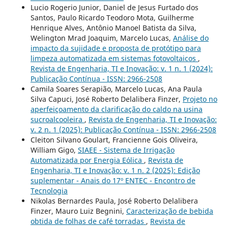
Lucio Rogerio Junior, Daniel de Jesus Furtado dos
Santos, Paulo Ricardo Teodoro Mota, Guilherme
Henrique Alves, Antônio Manoel Batista da Silva,
Welington Mrad Joaquim, Marcelo Lucas,
Análise do
impacto da sujidade e proposta de protótipo para
limpeza automatizada em sistemas fotovoltaicos
,
Revista de Engenharia, TI e Inovação: v. 1 n. 1 (2024):
Publicação Contínua - ISSN: 2966-2508
Camila Soares Serapião, Marcelo Lucas, Ana Paula
Silva Capuci, José Roberto Delalibera Finzer,
Projeto no
aperfeiçoamento da clarificação do caldo na usina
sucroalcooleira
,
Revista de Engenharia, TI e Inovação:
v. 2 n. 1 (2025): Publicação Contínua - ISSN: 2966-2508
Cleiton Silvano Goulart, Francienne Gois Oliveira,
William Gigo,
SIAEE - Sistema de Irrigação
Automatizada por Energia Eólica
,
Revista de
Engenharia, TI e Inovação: v. 1 n. 2 (2025): Edição
suplementar - Anais do 17º ENTEC - Encontro de
Tecnologia
Nikolas Bernardes Paula, José Roberto Delalibera
Finzer, Mauro Luiz Begnini,
Caracterização de bebida
obtida de folhas de café torradas
,
Revista de