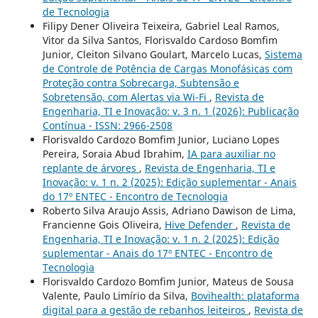
de Tecnologia
Filipy Dener Oliveira Teixeira, Gabriel Leal Ramos,
Vitor da Silva Santos, Florisvaldo Cardoso Bomfim
Junior, Cleiton Silvano Goulart, Marcelo Lucas,
Sistema
de Controle de Potência de Cargas Monofásicas com
Proteção contra Sobrecarga, Subtensão e
Sobretensão, com Alertas via Wi-Fi
,
Revista de
Engenharia, TI e Inovação: v. 3 n. 1 (2026): Publicação
Contínua - ISSN: 2966-2508
Florisvaldo Cardozo Bomfim Junior, Luciano Lopes
Pereira, Soraia Abud Ibrahim,
IA para auxiliar no
replante de árvores
,
Revista de Engenharia, TI e
Inovação: v. 1 n. 2 (2025): Edição suplementar - Anais
do 17º ENTEC - Encontro de Tecnologia
Roberto Silva Araujo Assis, Adriano Dawison de Lima,
Francienne Gois Oliveira,
Hive Defender
,
Revista de
Engenharia, TI e Inovação: v. 1 n. 2 (2025): Edição
suplementar - Anais do 17º ENTEC - Encontro de
Tecnologia
Florisvaldo Cardozo Bomfim Junior, Mateus de Sousa
Valente, Paulo Limírio da Silva,
Bovihealth: plataforma
digital para a gestão de rebanhos leiteiros
,
Revista de