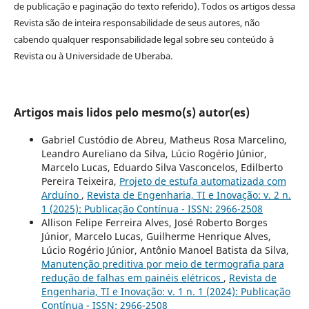
de publicação e paginação do texto referido). Todos os artigos dessa
Revista são de inteira responsabilidade de seus autores, não
cabendo qualquer responsabilidade legal sobre seu conteúdo à
Revista ou à Universidade de Uberaba.
Artigos mais lidos pelo mesmo(s) autor(es)
Gabriel Custódio de Abreu, Matheus Rosa Marcelino,
Leandro Aureliano da Silva, Lúcio Rogério Júnior,
Marcelo Lucas, Eduardo Silva Vasconcelos, Edilberto
Pereira Teixeira,
Projeto de estufa automatizada com
Arduíno
,
Revista de Engenharia, TI e Inovação: v. 2 n.
1 (2025): Publicação Contínua - ISSN: 2966-2508
Allison Felipe Ferreira Alves, José Roberto Borges
Júnior, Marcelo Lucas, Guilherme Henrique Alves,
Lúcio Rogério Júnior, Antônio Manoel Batista da Silva,
Manutenção preditiva por meio de termografia para
redução de falhas em painéis elétricos
,
Revista de
Engenharia, TI e Inovação: v. 1 n. 1 (2024): Publicação
Contínua - ISSN: 2966-2508