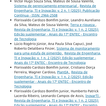
Victor Hugo Souza Silva, Mateus de Sousa Valente,
Sistema de gerenciamento empresarial
,
Revista de
Engenharia, TI e Inovação: v. 2 n. 1 (2025): Publicação
Contínua - ISSN: 2966-2508
Florisvaldo Cardozo Bomfim Junior, Leandro Aureliano
da Silva, Mateus de Sousa Valente,
Terra e riqueza
,
Revista de Engenharia, TI e Inovação: v. 1 n. 2 (2025):
Edição suplementar - Anais do 17º ENTEC - Encontro
de Tecnologia
Lúcio Rogério Júnior, Ana Paula Silva Capuci, José
Roberto Delalibera Finzer,
Sistema de monitoramento
para uma estufa de pimentão
,
Revista de Engenharia,
TI e Inovação: v. 1 n. 2 (2025): Edição suplementar -
Anais do 17º ENTEC - Encontro de Tecnologia
Florisvaldo Cardozo Bomfim Junior, Cristiano Dorça
Ferreira, Wagner Cardoso,
PlantIA
,
Revista de
Engenharia, TI e Inovação: v. 1 n. 2 (2025): Edição
suplementar - Anais do 17º ENTEC - Encontro de
Tecnologia
Florisvaldo Cardozo Bomfim Junior, Humberto Patrick
Lacerda Ribeiro, Leonardo Campos de Assis,
InovarTI
,
Revista de Engenharia, TI e Inovação: v. 1 n. 2 (2025):
Edição suplementar - Anais do 17º ENTEC - Encontro