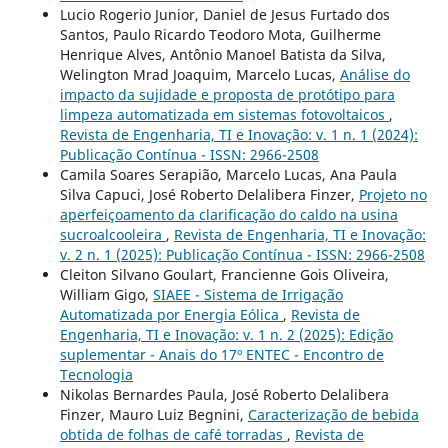
Lucio Rogerio Junior, Daniel de Jesus Furtado dos
Santos, Paulo Ricardo Teodoro Mota, Guilherme
Henrique Alves, Antônio Manoel Batista da Silva,
Welington Mrad Joaquim, Marcelo Lucas,
Análise do
impacto da sujidade e proposta de protótipo para
limpeza automatizada em sistemas fotovoltaicos
,
Revista de Engenharia, TI e Inovação: v. 1 n. 1 (2024):
Publicação Contínua - ISSN: 2966-2508
Camila Soares Serapião, Marcelo Lucas, Ana Paula
Silva Capuci, José Roberto Delalibera Finzer,
Projeto no
aperfeiçoamento da clarificação do caldo na usina
sucroalcooleira
,
Revista de Engenharia, TI e Inovação:
v. 2 n. 1 (2025): Publicação Contínua - ISSN: 2966-2508
Cleiton Silvano Goulart, Francienne Gois Oliveira,
William Gigo,
SIAEE - Sistema de Irrigação
Automatizada por Energia Eólica
,
Revista de
Engenharia, TI e Inovação: v. 1 n. 2 (2025): Edição
suplementar - Anais do 17º ENTEC - Encontro de
Tecnologia
Nikolas Bernardes Paula, José Roberto Delalibera
Finzer, Mauro Luiz Begnini,
Caracterização de bebida
obtida de folhas de café torradas
,
Revista de