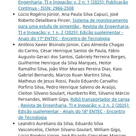
Engenharia, TI e Inovação: v. 2 n. 1 (2025): Publicação
Contínua - ISSN: 2966-2508
Lúcio Rogério Júnior, Ana Paula Silva Capuci, José
Roberto Delalibera Finzer,
Sistema de monitoramento
para uma estufa de pimentão
,
Revista de Engenharia,
TI e Inovação: v. 1 n. 2 (2025): Edição suplementar -
Anais do 17º ENTEC - Encontro de Tecnologia
Antônio Xavier Bisinoto Júnior, Caio Almeida Chagas
do Carmo, César Henrique Santos de Paula, Fábio
Augusto Geraci dos Santos, Gabriely Ferreira Borges,
Guilherme Henrique da Silva Marques, Heitor
Ramalho Silva, João Vitor Moraes Pereira Dias, Kaio
Gabriel Bernardo, Marcos Ruan Martins Silva,
Matheus de Jesus Rossi, Paulo Eduardo Carvalho
Porfirio Silva, Pedro Henrique Salvino de Araújo,
Cleiton Silvano Goulart, Humberto Ritt, Silvanio Márcio
Fernandes, William Gigo,
Robô transportador de carga
,
Revista de Engenharia, TI e Inovação: v. 2 n. 2 (2025):
Edição suplementar - Anais do 18º ENTEC - Encontro
de Tecnologia
Leandro Aureliano da Silva, Eduardo Silva
Vasconcelos, Cleiton Silvano Goulart, William Gigo,
Lúcio Rogério Júnior, José Ricardo Gonçalves Manzan,