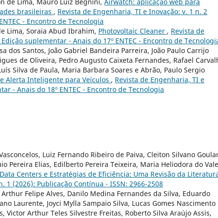
on de Lima, Mauro Luiz Begnini,
Airwatch: aplicação web para
ades brasileiras
,
Revista de Engenharia, TI e Inovação: v. 1 n. 2
 ENTEC - Encontro de Tecnologia
de Lima, Soraia Abud Ibrahim,
Photovoltaic Cleaner
,
Revista de
): Edição suplementar - Anais do 17º ENTEC - Encontro de Tecnologi
sa dos Santos, João Gabriel Bandeira Parreira, João Paulo Carrijo
igues de Oliveira, Pedro Augusto Caixeta Fernandes, Rafael Carval
 Luís Silva de Paula, Maria Barbara Soares e Abrão, Paulo Sergio
e Alerta Inteligente para Veículos
,
Revista de Engenharia, TI e
ntar - Anais do 18º ENTEC - Encontro de Tecnologia
Vasconcelos, Luiz Fernando Ribeiro de Paiva, Cleiton Silvano Goular
Pereira Elias, Edilberto Pereira Teixeira, Maria Heliodora do Val
ta Centers e Estratégias de Eficiência: Uma Revisão da Literatur
 n. 1 (2026): Publicação Contínua - ISSN: 2966-2508
, Arthur Felipe Alves, Danilo Medina Fernandes da Silva, Eduardo
ano Laurente, Joyci Mylla Sampaio Silva, Lucas Gomes Nascimento
 Victor Arthur Teles Silvestre Freitas, Roberto Silva Araújo Assis,