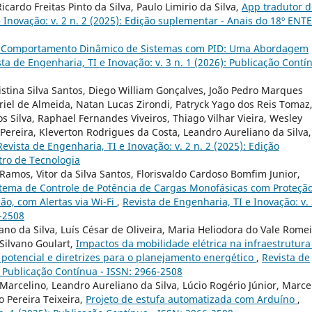
cardo Freitas Pinto da Silva, Paulo Limirio da Silva,
App tradutor d
 Inovação: v. 2 n. 2 (2025): Edição suplementar - Anais do 18º ENTE
o Comportamento Dinâmico de Sistemas com PID: Uma Abordagem
sta de Engenharia, TI e Inovação: v. 3 n. 1 (2026): Publicação Contí
Cristina Silva Santos, Diego William Gonçalves, João Pedro Marques
riel de Almeida, Natan Lucas Zirondi, Patryck Yago dos Reis Tomaz
 Silva, Raphael Fernandes Viveiros, Thiago Vilhar Vieira, Wesley
Pereira, Kleverton Rodrigues da Costa, Leandro Aureliano da Silva,
Revista de Engenharia, TI e Inovação: v. 2 n. 2 (2025): Edição
tro de Tecnologia
l Ramos, Vitor da Silva Santos, Florisvaldo Cardoso Bomfim Junior,
stema de Controle de Potência de Cargas Monofásicas com Proteçã
ão, com Alertas via Wi-Fi
,
Revista de Engenharia, TI e Inovação: v. 
6-2508
no da Silva, Luís César de Oliveira, Maria Heliodora do Vale Rome
 Silvano Goulart,
Impactos da mobilidade elétrica na infraestrutura
a potencial e diretrizes para o planejamento energético
,
Revista de
): Publicação Contínua - ISSN: 2966-2508
arcelino, Leandro Aureliano da Silva, Lúcio Rogério Júnior, Marce
o Pereira Teixeira,
Projeto de estufa automatizada com Arduíno
,