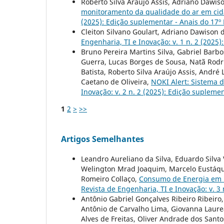
Roberto Silva Araújo Assis, Adriano Dawis
monitoramento da qualidade do ar em cid
(2025): Edição suplementar - Anais do 17º
Cleiton Silvano Goulart, Adriano Dawison 
Engenharia, TI e Inovação: v. 1 n. 2 (2025
Bruno Pereira Martins Silva, Gabriel Barbo
Guerra, Lucas Borges de Sousa, Natã Rodr
Batista, Roberto Silva Araújo Assis, André
Caetano de Oliveira,
NOKI Alert: Sistema d
Inovação: v. 2 n. 2 (2025): Edição supleme
1
2
>
>>
Artigos Semelhantes
Leandro Aureliano da Silva, Eduardo Silva 
Welington Mrad Joaquim, Marcelo Eustáquio 
Romeiro Collaço,
Consumo de Energia em Da
Revista de Engenharia, TI e Inovação: v. 3
Antônio Gabriel Gonçalves Ribeiro Ribeiro
Antônio de Carvalho Lima, Giovanna Laure
Alves de Freitas, Oliver Andrade dos Santos,