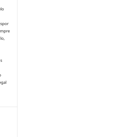
elo
ispor
sempre
lo,
os
o
egal