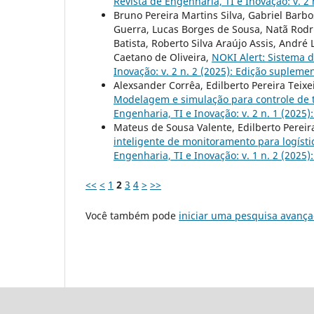
Revista de Engenharia, TI e Inovação: v. 2
Bruno Pereira Martins Silva, Gabriel Barbo
Guerra, Lucas Borges de Sousa, Natã Rodr
Batista, Roberto Silva Araújo Assis, André
Caetano de Oliveira,
NOKI Alert: Sistema d
Inovação: v. 2 n. 2 (2025): Edição supleme
Alexsander Corrêa, Edilberto Pereira Teixe
Modelagem e simulação para controle de
Engenharia, TI e Inovação: v. 2 n. 1 (2025
Mateus de Sousa Valente, Edilberto Perei
inteligente de monitoramento para logísti
Engenharia, TI e Inovação: v. 1 n. 2 (2025
<<
<
1
2
3
4
>
>>
Você também pode
iniciar uma pesquisa avança