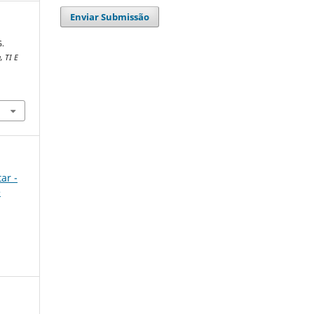
Enviar Submissão
G.
, TI E
ar -
e