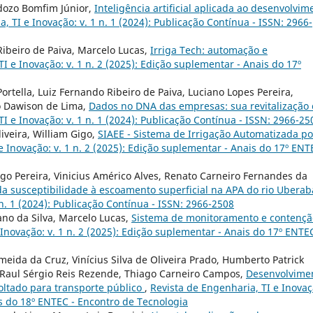
rdozo Bomfim Júnior,
Inteligência artificial aplicada ao desenvolvim
, TI e Inovação: v. 1 n. 1 (2024): Publicação Contínua - ISSN: 2966-
Ribeiro de Paiva, Marcelo Lucas,
Irriga Tech: automação e
I e Inovação: v. 1 n. 2 (2025): Edição suplementar - Anais do 17º
Portella, Luiz Fernando Ribeiro de Paiva, Luciano Lopes Pereira,
o Dawison de Lima,
Dados no DNA das empresas: sua revitalização
I e Inovação: v. 1 n. 1 (2024): Publicação Contínua - ISSN: 2966-25
liveira, William Gigo,
SIAEE - Sistema de Irrigação Automatizada po
e Inovação: v. 1 n. 2 (2025): Edição suplementar - Anais do 17º ENT
iago Pereira, Vinicius Américo Alves, Renato Carneiro Fernandes da
da susceptibilidade à escoamento superficial na APA do rio Ubera
 n. 1 (2024): Publicação Contínua - ISSN: 2966-2508
ano da Silva, Marcelo Lucas,
Sistema de monitoramento e contençã
Inovação: v. 1 n. 2 (2025): Edição suplementar - Anais do 17º ENTEC
meida da Cruz, Vinícius Silva de Oliveira Prado, Humberto Patrick
, Raul Sérgio Reis Rezende, Thiago Carneiro Campos,
Desenvolvime
ltado para transporte público
,
Revista de Engenharia, TI e Inovaç
is do 18º ENTEC - Encontro de Tecnologia