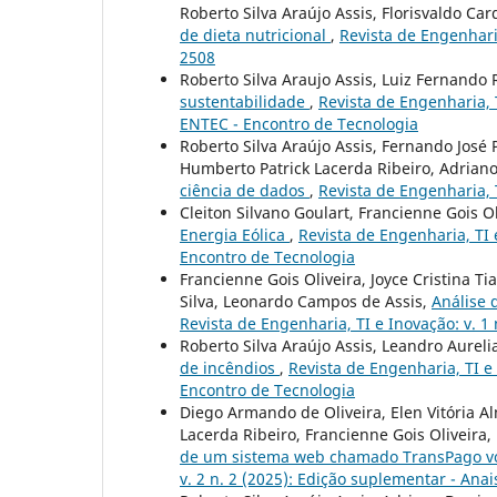
Roberto Silva Araújo Assis, Florisvaldo Ca
de dieta nutricional
,
Revista de Engenharia
2508
Roberto Silva Araujo Assis, Luiz Fernando 
sustentabilidade
,
Revista de Engenharia, T
ENTEC - Encontro de Tecnologia
Roberto Silva Araújo Assis, Fernando José 
Humberto Patrick Lacerda Ribeiro, Adrian
ciência de dados
,
Revista de Engenharia, T
Cleiton Silvano Goulart, Francienne Gois O
Energia Eólica
,
Revista de Engenharia, TI 
Encontro de Tecnologia
Francienne Gois Oliveira, Joyce Cristina T
Silva, Leonardo Campos de Assis,
Análise 
Revista de Engenharia, TI e Inovação: v. 1
Roberto Silva Araújo Assis, Leandro Aureli
de incêndios
,
Revista de Engenharia, TI e 
Encontro de Tecnologia
Diego Armando de Oliveira, Elen Vitória Al
Lacerda Ribeiro, Francienne Gois Oliveira
de um sistema web chamado TransPago vo
v. 2 n. 2 (2025): Edição suplementar - Ana