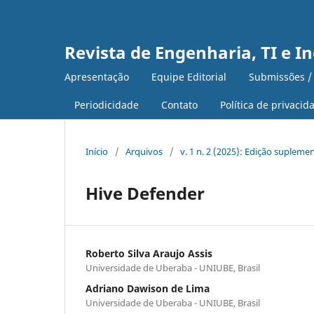
Revista de Engenharia, TI e I
Apresentação
Equipe Editorial
Submissões /
Periodicidade
Contato
Política de privacid
Início
/
Arquivos
/
v. 1 n. 2 (2025): Edição supleme
Hive Defender
Roberto Silva Araujo Assis
Universidade de Uberaba - UNIUBE, Brasil
Adriano Dawison de Lima
Universidade de Uberaba - UNIUBE, Brasil