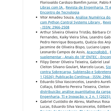
Florisvaldo Cardozo Bomfim Junior, Pablo Ri
Libras com IA
,
Revista de Engenharia, TI e
Encontro de Tecnologia
Vitor Amadeu Souza,
Análise Numérica d
com Python Control Systems Library
,
Revi
- ISSN: 2966-2508
Arthur Silveira Oliveira Tristão, Bárbara 
Fernandes, Kaiky Vieira Silva, Leandro Gab
Pedro Henrique Bosqueto, Quézia dos Anjos
Jacomine de Oliveira Bispo, Luciano Lopes 
Leonardo Campos de Assis,
AracnoRobô
,
suplementar - Anais do 18º ENTEC - Encon
Filipy Dener Oliveira Teixeira, Gabriel Lea
Cleiton Silvano Goulart, Marcelo Lucas,
Si
contra Sobrecarga, Subtensão e Sobretens
1 (2026): Publicação Contínua - ISSN: 296
Eduardo Silva Vasconcelos, Leandro Aurelia
Collaço, Edilberto Pereira Teixeira, Cleiton
distribuição: análise quantitativa da carg
Engenharia, TI e Inovação: v. 2 n. 1 (2025
Gabriel Custódio de Abreu, Matheus Rosa M
Lucas, Eduardo Silva Vasconcelos, Edilbert