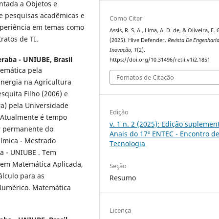
ntada a Objetos e
de pesquisas acadêmicas e
Como Citar
experiência em temas como
Assis, R. S. A., Lima, A. D. de, & Oliveira, F. 
ratos de TI.
(2025). Hive Defender.
Revista De Engenharia
Inovação
,
1
(2).
raba - UNIUBE, Brasil
https://doi.org/10.31496/retii.v1i2.1851
emática pela
Fomatos de Citação
nergia na Agricultura
squita Filho (2006) e
a) pela Universidade
Edição
). Atualmente é tempo
v. 1 n. 2 (2025): Edição suplement
or permanente do
Anais do 17º ENTEC - Encontro d
ímica - Mestrado
Tecnologia
ba - UNIUBE . Tem
 em Matemática Aplicada,
Seção
lculo para as
Resumo
o Numérico. Matemática
Licença