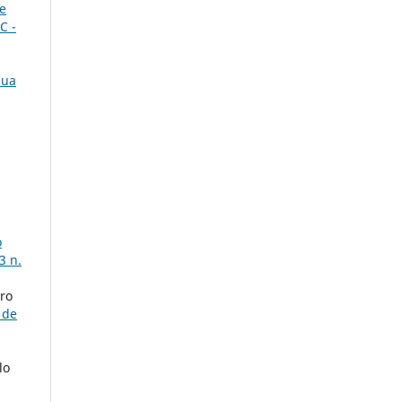
e
C -
nua
,
o
3 n.
iro
 de
lo