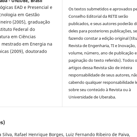
aba - UNIUBE, Brasil
ógicas EAD e Presencial e
Os textos submetidos e aprovados p
cnologia em Gestão
Conselho Editorial da RETII serão
ineiro (2005), graduação
publicados, e seus autores poderão d
tituto Federal do
deles para posteriores publicações, 
atura em Ciências
fazendo constar a edição original (títu
), mestrado em Energia na
Revista de Engenharia, TI e Inovação,
icas (2009), doutorado
volume, número, ano de publicação e
paginação do texto referido). Todos 
artigos dessa Revista são de inteira
responsabilidade de seus autores, nã
cabendo qualquer responsabilidade l
sobre seu conteúdo à Revista ou à
Universidade de Uberaba.
s)
 Silva, Rafael Henrique Borges, Luiz Fernando Ribeiro de Paiva,