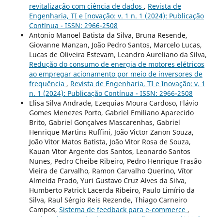
revitalização com ciência de dados
,
Revista de
Engenharia, TI e Inovação: v. 1 n. 1 (2024): Publicação
Contínua - ISSN: 2966-2508
Antonio Manoel Batista da Silva, Bruna Resende,
Giovanne Manzan, João Pedro Santos, Marcelo Lucas,
Lucas de Oliveira Estevam, Leandro Aureliano da Silva,
Redução do consumo de energia de motores elétricos
ao empregar acionamento por meio de inversores de
frequência
,
Revista de Engenharia, TI e Inovação: v. 1
n. 1 (2024): Publicação Contínua - ISSN: 2966-2508
Elisa Silva Andrade, Ezequias Moura Cardoso, Flávio
Gomes Menezes Porto, Gabriel Emiliano Aparecido
Brito, Gabriel Gonçalves Mascarenhas, Gabriel
Henrique Martins Ruffini, João Victor Zanon Souza,
João Vitor Matos Batista, João Vitor Rosa de Souza,
Kauan Vítor Argente dos Santos, Leonardo Santos
Nunes, Pedro Cheibe Ribeiro, Pedro Henrique Frasão
Vieira de Carvalho, Ramon Carvalho Querino, Vítor
Almeida Prado, Yuri Gustavo Cruz Alves da Silva,
Humberto Patrick Lacerda Ribeiro, Paulo Limírio da
Silva, Raul Sérgio Reis Rezende, Thiago Carneiro
Campos,
Sistema de feedback para e-commerce
,