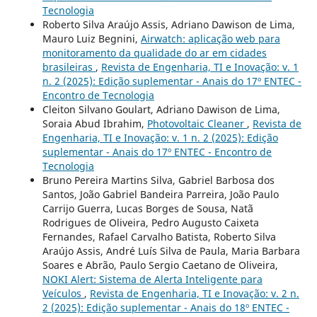
Tecnologia
Roberto Silva Araújo Assis, Adriano Dawison de Lima,
Mauro Luiz Begnini,
Airwatch: aplicação web para
monitoramento da qualidade do ar em cidades
brasileiras
,
Revista de Engenharia, TI e Inovação: v. 1
n. 2 (2025): Edição suplementar - Anais do 17º ENTEC -
Encontro de Tecnologia
Cleiton Silvano Goulart, Adriano Dawison de Lima,
Soraia Abud Ibrahim,
Photovoltaic Cleaner
,
Revista de
Engenharia, TI e Inovação: v. 1 n. 2 (2025): Edição
suplementar - Anais do 17º ENTEC - Encontro de
Tecnologia
Bruno Pereira Martins Silva, Gabriel Barbosa dos
Santos, João Gabriel Bandeira Parreira, João Paulo
Carrijo Guerra, Lucas Borges de Sousa, Natã
Rodrigues de Oliveira, Pedro Augusto Caixeta
Fernandes, Rafael Carvalho Batista, Roberto Silva
Araújo Assis, André Luís Silva de Paula, Maria Barbara
Soares e Abrão, Paulo Sergio Caetano de Oliveira,
NOKI Alert: Sistema de Alerta Inteligente para
Veículos
,
Revista de Engenharia, TI e Inovação: v. 2 n.
2 (2025): Edição suplementar - Anais do 18º ENTEC -