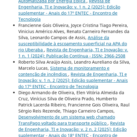
Automatizada por Energia Eólica
,
Revista de
Engenharia, TI e Inovação: v. 1 n. 2 (2025): Edição
suplementar - Anais do 17º ENTEC - Encontro de
Tecnologia
Francienne Gois Oliveira, Joyce Cristina Tiago Pereira,
Vinicius Américo Alves, Renato Carneiro Fernandes da
Silva, Leonardo Campos de Assis,
Análise da
susceptibilidade à escoamento superficial na APA do
rio Uberaba
,
Revista de Engenharia, TI e Inovação: v.
1 n. 1 (2024): Publicação Contínua - ISSN: 2966-2508
Roberto Silva Araújo Assis, Leandro Aureliano da Silva,
Marcelo Lucas,
Sistema de monitoramento e
contenção de incêndios
,
Revista de Engenharia, TI e
Inovação: v. 1 n. 2 (2025): Edição suplementar - Anais
do 17º ENTEC - Encontro de Tecnologia
Diego Armando de Oliveira, Elen Vitória Almeida da
Cruz, Vinícius Silva de Oliveira Prado, Humberto
Patrick Lacerda Ribeiro, Francienne Gois Oliveira, Raul
Sérgio Reis Rezende, Thiago Carneiro Campos,
Desenvolvimento de um sistema web chamado
TransPago voltado para transporte público
,
Revista
de Engenharia, TI e Inovação: v. 2 n. 2 (2025): Edição
suplementar - Anais do 18º ENTEC - Encontro de