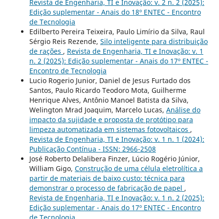
Revista de Engenharia, TI e Inovação: v. 2 n. 2 (2025):
Edição suplementar - Anais do 18º ENTEC - Encontro
de Tecnologia
Edilberto Pereira Teixeira, Paulo Limírio da Silva, Raul
Sérgio Reis Rezende,
Silo inteligente para distribuição
de rações
,
Revista de Engenharia, TI e Inovação: v. 1
n. 2 (2025): Edição suplementar - Anais do 17º ENTEC -
Encontro de Tecnologia
Lucio Rogerio Junior, Daniel de Jesus Furtado dos
Santos, Paulo Ricardo Teodoro Mota, Guilherme
Henrique Alves, Antônio Manoel Batista da Silva,
Welington Mrad Joaquim, Marcelo Lucas,
Análise do
impacto da sujidade e proposta de protótipo para
limpeza automatizada em sistemas fotovoltaicos
,
Revista de Engenharia, TI e Inovação: v. 1 n. 1 (2024):
Publicação Contínua - ISSN: 2966-2508
José Roberto Delalibera Finzer, Lúcio Rogério Júnior,
William Gigo,
Construção de uma célula eletrolítica a
partir de materiais de baixo custo: técnica para
demonstrar o processo de fabricação de papel
,
Revista de Engenharia, TI e Inovação: v. 1 n. 2 (2025):
Edição suplementar - Anais do 17º ENTEC - Encontro
de Tecnologia