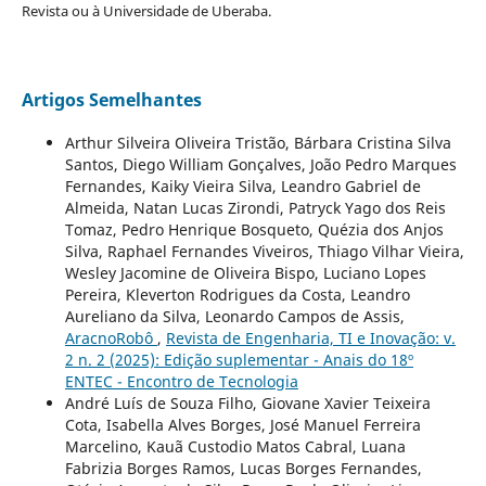
Revista ou à Universidade de Uberaba.
Artigos Semelhantes
Arthur Silveira Oliveira Tristão, Bárbara Cristina Silva
Santos, Diego William Gonçalves, João Pedro Marques
Fernandes, Kaiky Vieira Silva, Leandro Gabriel de
Almeida, Natan Lucas Zirondi, Patryck Yago dos Reis
Tomaz, Pedro Henrique Bosqueto, Quézia dos Anjos
Silva, Raphael Fernandes Viveiros, Thiago Vilhar Vieira,
Wesley Jacomine de Oliveira Bispo, Luciano Lopes
Pereira, Kleverton Rodrigues da Costa, Leandro
Aureliano da Silva, Leonardo Campos de Assis,
AracnoRobô
,
Revista de Engenharia, TI e Inovação: v.
2 n. 2 (2025): Edição suplementar - Anais do 18º
ENTEC - Encontro de Tecnologia
André Luís de Souza Filho, Giovane Xavier Teixeira
Cota, Isabella Alves Borges, José Manuel Ferreira
Marcelino, Kauã Custodio Matos Cabral, Luana
Fabrizia Borges Ramos, Lucas Borges Fernandes,