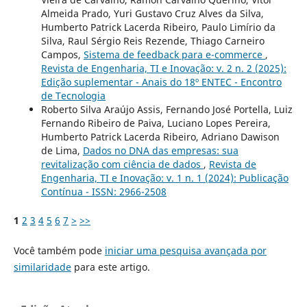
Almeida Prado, Yuri Gustavo Cruz Alves da Silva,
Humberto Patrick Lacerda Ribeiro, Paulo Limírio da
Silva, Raul Sérgio Reis Rezende, Thiago Carneiro
Campos,
Sistema de feedback para e-commerce
,
Revista de Engenharia, TI e Inovação: v. 2 n. 2 (2025):
Edição suplementar - Anais do 18º ENTEC - Encontro
de Tecnologia
Roberto Silva Araújo Assis, Fernando José Portella, Luiz
Fernando Ribeiro de Paiva, Luciano Lopes Pereira,
Humberto Patrick Lacerda Ribeiro, Adriano Dawison
de Lima,
Dados no DNA das empresas: sua
revitalização com ciência de dados
,
Revista de
Engenharia, TI e Inovação: v. 1 n. 1 (2024): Publicação
Contínua - ISSN: 2966-2508
1
2
3
4
5
6
7
>
>>
Você também pode
iniciar uma pesquisa avançada por
similaridade
para este artigo.