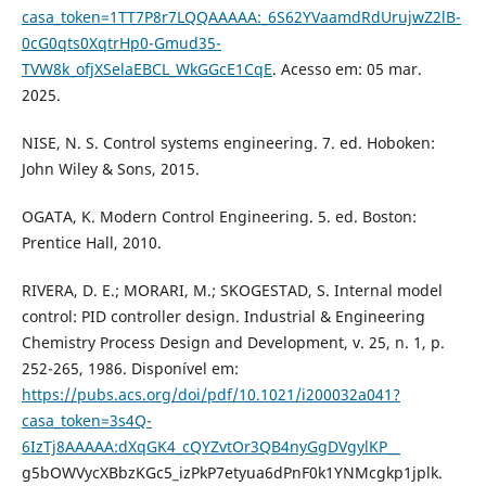
casa_token=1TT7P8r7LQQAAAAA:_6S62YVaamdRdUrujwZ2lB-
0cG0qts0XqtrHp0-Gmud35-
TVW8k_ofjXSelaEBCL_WkGGcE1CqE
. Acesso em: 05 mar.
2025.
NISE, N. S. Control systems engineering. 7. ed. Hoboken:
John Wiley & Sons, 2015.
OGATA, K. Modern Control Engineering. 5. ed. Boston:
Prentice Hall, 2010.
RIVERA, D. E.; MORARI, M.; SKOGESTAD, S. Internal model
control: PID controller design. Industrial & Engineering
Chemistry Process Design and Development, v. 25, n. 1, p.
252-265, 1986. Disponível em:
https://pubs.acs.org/doi/pdf/10.1021/i200032a041?
casa_token=3s4Q-
6IzTj8AAAAA:dXqGK4_cQYZvtOr3QB4nyGgDVgylKP__
g5bOWVycXBbzKGc5_izPkP7etyua6dPnF0k1YNMcgkp1jplk.