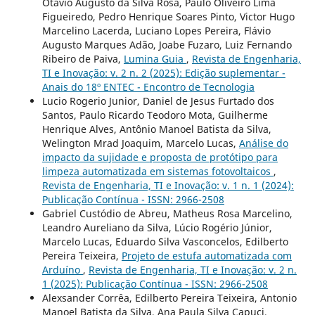
Otávio Augusto da Silva Rosa, Paulo Oliveiro Lima
Figueiredo, Pedro Henrique Soares Pinto, Victor Hugo
Marcelino Lacerda, Luciano Lopes Pereira, Flávio
Augusto Marques Adão, Joabe Fuzaro, Luiz Fernando
Ribeiro de Paiva,
Lumina Guia
,
Revista de Engenharia,
TI e Inovação: v. 2 n. 2 (2025): Edição suplementar -
Anais do 18º ENTEC - Encontro de Tecnologia
Lucio Rogerio Junior, Daniel de Jesus Furtado dos
Santos, Paulo Ricardo Teodoro Mota, Guilherme
Henrique Alves, Antônio Manoel Batista da Silva,
Welington Mrad Joaquim, Marcelo Lucas,
Análise do
impacto da sujidade e proposta de protótipo para
limpeza automatizada em sistemas fotovoltaicos
,
Revista de Engenharia, TI e Inovação: v. 1 n. 1 (2024):
Publicação Contínua - ISSN: 2966-2508
Gabriel Custódio de Abreu, Matheus Rosa Marcelino,
Leandro Aureliano da Silva, Lúcio Rogério Júnior,
Marcelo Lucas, Eduardo Silva Vasconcelos, Edilberto
Pereira Teixeira,
Projeto de estufa automatizada com
Arduíno
,
Revista de Engenharia, TI e Inovação: v. 2 n.
1 (2025): Publicação Contínua - ISSN: 2966-2508
Alexsander Corrêa, Edilberto Pereira Teixeira, Antonio
Manoel Batista da Silva, Ana Paula Silva Capuci,