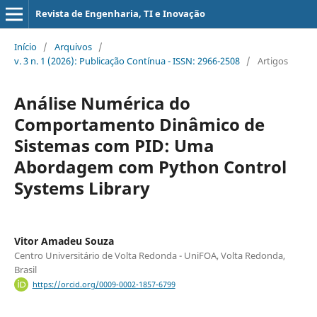
Revista de Engenharia, TI e Inovação
Início
/
Arquivos
/
v. 3 n. 1 (2026): Publicação Contínua - ISSN: 2966-2508
/
Artigos
Análise Numérica do
Comportamento Dinâmico de
Sistemas com PID: Uma
Abordagem com Python Control
Systems Library
Vitor Amadeu Souza
Centro Universitário de Volta Redonda - UniFOA, Volta Redonda,
Brasil
https://orcid.org/0009-0002-1857-6799