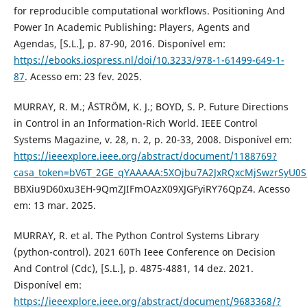
for reproducible computational workflows. Positioning And
Power In Academic Publishing: Players, Agents and
Agendas, [S.L.], p. 87-90, 2016. Disponível em:
https://ebooks.iospress.nl/doi/10.3233/978-1-61499-649-1-
87
. Acesso em: 23 fev. 2025.
MURRAY, R. M.; ÅSTRÖM, K. J.; BOYD, S. P. Future Directions
in Control in an Information-Rich World. IEEE Control
Systems Magazine, v. 28, n. 2, p. 20-33, 2008. Disponível em:
https://ieeexplore.ieee.org/abstract/document/1188769?
casa_token=bV6T_2GE_qYAAAAA:5XOjbu7A2JxRQxcMjSwzrSyU0
BBXiu9D60xu3EH-9QmZJIFmOAzX09XJGFyiRY76QpZ4. Acesso
em: 13 mar. 2025.
MURRAY, R. et al. The Python Control Systems Library
(python-control). 2021 60Th Ieee Conference on Decision
And Control (Cdc), [S.L.], p. 4875-4881, 14 dez. 2021.
Disponível em:
https://ieeexplore.ieee.org/abstract/document/9683368/?