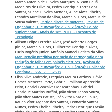
Marco Antonio de Oliveira Marques, Nikson Cauã
Medeiros de Oliveira, Pedro Henrique Torres dos
Santos, Suene Oliveira Mendes, Aline Alves Ribeiro,
Leandro Aureliano da Silva, Marcelo Lucas, Mateus de
Sousa Valente,
Partida direta de motores
,
Revista de
Engenharia, TI e Inovação: v. 2 n. 2 (2025): Edição
suplementar - Anais do 18º ENTEC - Encontro de
Tecnologia
Allison Felipe Ferreira Alves, José Roberto Borges
Júnior, Marcelo Lucas, Guilherme Henrique Alves,
Lúcio Rogério Júnior, Antônio Manoel Batista da Silva,
Manutenção preditiva por meio de termografia para
redução de falhas em painéis elétricos
,
Revista de
Engenharia, TI e Inovação: v. 1 n. 1 (2024): Publicação
Contínua - ISSN: 2966-2508
Elisa Silva Andrade, Ezequias Moura Cardoso, Flávio
Gomes Menezes Porto, Gabriel Emiliano Aparecido
Brito, Gabriel Gonçalves Mascarenhas, Gabriel
Henrique Martins Ruffini, João Victor Zanon Souza,
João Vitor Matos Batista, João Vitor Rosa de Souza,
Kauan Vítor Argente dos Santos, Leonardo Santos
Nunes, Pedro Cheibe Ribeiro, Pedro Henrique Frasão
Vieira de Carvalho, Ramon Carvalho Querino, Vítor