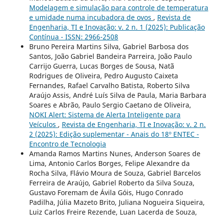
Modelagem e simulação para controle de temperatura
e umidade numa incubadora de ovos
,
Revista de
Engenharia, TI e Inovação: v. 2 n. 1 (2025): Publicação
Contínua - ISSN: 2966-2508
Bruno Pereira Martins Silva, Gabriel Barbosa dos
Santos, João Gabriel Bandeira Parreira, João Paulo
Carrijo Guerra, Lucas Borges de Sousa, Natã
Rodrigues de Oliveira, Pedro Augusto Caixeta
Fernandes, Rafael Carvalho Batista, Roberto Silva
Araújo Assis, André Luís Silva de Paula, Maria Barbara
Soares e Abrão, Paulo Sergio Caetano de Oliveira,
NOKI Alert: Sistema de Alerta Inteligente para
Veículos
,
Revista de Engenharia, TI e Inovação: v. 2 n.
2 (2025): Edição suplementar - Anais do 18º ENTEC -
Encontro de Tecnologia
Amanda Ramos Martins Nunes, Anderson Soares de
Lima, Antonio Carlos Borges, Felipe Alexandre da
Rocha Silva, Flávio Moura de Souza, Gabriel Barcelos
Ferreira de Araújo, Gabriel Roberto da Silva Souza,
Gustavo Foremam de Ávila Góis, Hugo Conrado
Padilha, Júlia Mazeto Brito, Juliana Nogueira Siqueira,
Luiz Carlos Freire Rezende, Luan Lacerda de Souza,