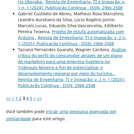
rio Uberaba
,
Revista de Engenharia, TI e Inovação: v.
1 n. 1 (2024): Publicação Contínua - ISSN: 2966-2508
Gabriel Custódio de Abreu, Matheus Rosa Marcelino,
Leandro Aureliano da Silva, Lúcio Rogério Júnior,
Marcelo Lucas, Eduardo Silva Vasconcelos, Edilberto
Pereira Teixeira,
Projeto de estufa automatizada com
Arduíno
,
Revista de Engenharia, TI e Inovação: v. 2 n.
1 (2025): Publicação Contínua - ISSN: 2966-2508
Taciana Fernandes Guarato, Wagner Cardoso,
Análise
crítica do perfil do consumidor através de um plano
de marketing para uma empresa hoteleira no
Triângulo Mineiro a fim de potencializar o
desenvolvimento regional por meio do turismo.
,
Revista de Engenharia, TI e Inovação: v. 2 n. 1 (2025):
Publicação Contínua - ISSN: 2966-2508
<<
<
1
2
3
4
5
>
>>
Você também pode
iniciar uma pesquisa avançada por
similaridade
para este artigo.