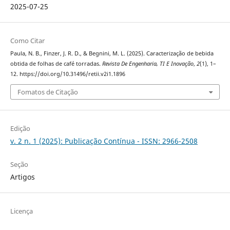
2025-07-25
Como Citar
Paula, N. B., Finzer, J. R. D., & Begnini, M. L. (2025). Caracterização de bebida
obtida de folhas de café torradas.
Revista De Engenharia, TI E Inovação
,
2
(1), 1–
12. https://doi.org/10.31496/retii.v2i1.1896
Fomatos de Citação
Edição
v. 2 n. 1 (2025): Publicação Contínua - ISSN: 2966-2508
Seção
Artigos
Licença