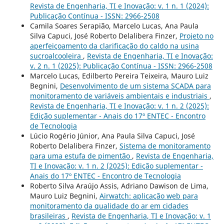
Revista de Engenharia, TI e Inovação: v. 1 n. 1 (2024):
Publicação Contínua - ISSN: 2966-2508
Camila Soares Serapião, Marcelo Lucas, Ana Paula
Silva Capuci, José Roberto Delalibera Finzer,
Projeto no
aperfeiçoamento da clarificação do caldo na usina
sucroalcooleira
,
Revista de Engenharia, TI e Inovação:
v. 2 n. 1 (2025): Publicação Contínua - ISSN: 2966-2508
Marcelo Lucas, Edilberto Pereira Teixeira, Mauro Luiz
Begnini,
Desenvolvimento de um sistema SCADA para
monitoramento de variáveis ambientais e industriais
,
Revista de Engenharia, TI e Inovação: v. 1 n. 2 (2025):
Edição suplementar - Anais do 17º ENTEC - Encontro
de Tecnologia
Lúcio Rogério Júnior, Ana Paula Silva Capuci, José
Roberto Delalibera Finzer,
Sistema de monitoramento
para uma estufa de pimentão
,
Revista de Engenharia,
TI e Inovação: v. 1 n. 2 (2025): Edição suplementar -
Anais do 17º ENTEC - Encontro de Tecnologia
Roberto Silva Araújo Assis, Adriano Dawison de Lima,
Mauro Luiz Begnini,
Airwatch: aplicação web para
monitoramento da qualidade do ar em cidades
brasileiras
,
Revista de Engenharia, TI e Inovação: v. 1