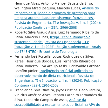
Henrique Alves, Antônio Manoel Batista da Silva,
Welington Mrad Joaquim, Marcelo Lucas,
Análise do
impacto da sujidade e proposta de protótipo para
limpeza automatizada em sistemas fotovoltaicos
,
Revista de Engenharia, TI e Inovação: v. 1 n. 1 (2024):
Publicação Contínua - ISSN: 2966-2508
Roberto Silva Araujo Assis, Luiz Fernando Ribeiro de
Paiva, Marcelo Lucas,
Irriga Tech: automação e
sustentabilidade
,
Revista de Engenharia, TI e
Inovação: v. 1 n. 2 (2025): Edição suplementar - Anais
do 17º ENTEC - Encontro de Tecnologia
Fernando José Portella, Lucas Rodrigues da Silva,
Rafael Henrique Borges, Luiz Fernando Ribeiro de
Paiva, Roberto Silva Araújo Assis, Florisvaldo Cardozo
Bomfim Júnior,
Inteligência artificial aplicada ao
desenvolvimento de dieta nutricional
,
Revista de
Engenharia, TI e Inovação: v. 1 n. 1 (2024): Publicação
Contínua - ISSN: 2966-2508
Francienne Gois Oliveira, Joyce Cristina Tiago Pereira,
Vinicius Américo Alves, Renato Carneiro Fernandes da
Silva, Leonardo Campos de Assis,
Análise da
susceptibilidade à escoamento superficial na APA do